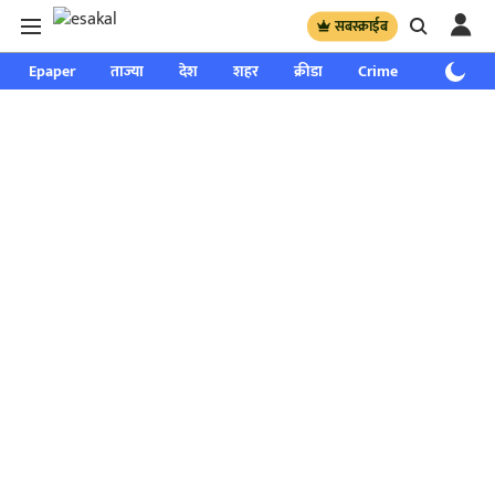
सबस्क्राईब
Epaper
ताज्या
देश
शहर
क्रीडा
Crime
साप्ताहिक