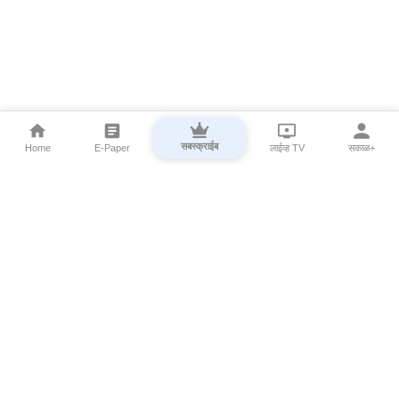
सबस्क्राईब
Home
E-Paper
लाईव्ह TV
सकाळ+
⌄
Marathi News
⌄
About Esakal