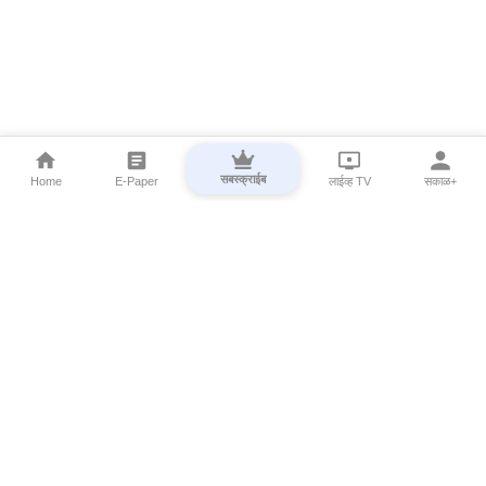
सबस्क्राईब
Home
E-Paper
लाईव्ह TV
सकाळ+
⌄
Marathi News
⌄
About Esakal