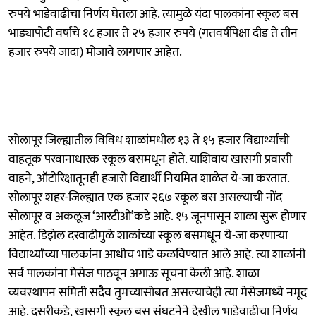
रुपये भाडेवाढीचा निर्णय घेतला आहे. त्यामुळे यंदा पालकांना स्कूल बस
भाड्यापोटी वर्षाचे १८ हजार ते २५ हजार रुपये (गतवर्षीपेक्षा दीड ते तीन
हजार रुपये जादा) मोजावे लागणार आहेत.
सोलापूर जिल्ह्यातील विविध शाळांमधील १३ ते १५ हजार विद्यार्थ्यांची
वाहतूक परवानाधारक स्कूल बसमधून होते. याशिवाय खासगी प्रवासी
वाहने, ऑटोरिक्षातूनही हजारो विद्यार्थी नियमित शाळेत ये-जा करतात.
सोलापूर शहर-जिल्ह्यात एक हजार २६७ स्कूल बस असल्याची नोंद
सोलापूर व अकलूज ‘आरटीओ’कडे आहे. १५ जूनपासून शाळा सुरू होणार
आहेत. डिझेल दरवाढीमुळे शाळांच्या स्कूल बसमधून ये-जा करणाऱ्या
विद्यार्थ्यांच्या पालकांना आधीच भाडे कळविण्यात आले आहे. त्या शाळांनी
सर्व पालकांना मेसेज पाठवून अगाऊ सूचना केली आहे. शाळा
व्यवस्थापन समिती सदैव तुमच्यासोबत असल्याचेही त्या मेसेजमध्ये नमूद
आहे. दुसरीकडे, खासगी स्कूल बस संघटनेने देखील भाडेवाढीचा निर्णय