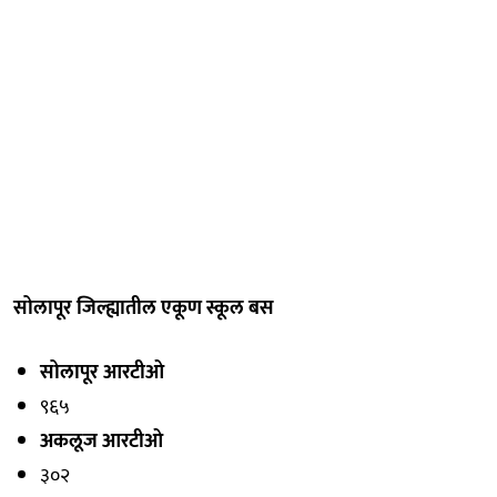
सोलापूर जिल्ह्यातील एकूण स्कूल बस
सोलापूर आरटीओ
९६५
अकलूज आरटीओ
३०२