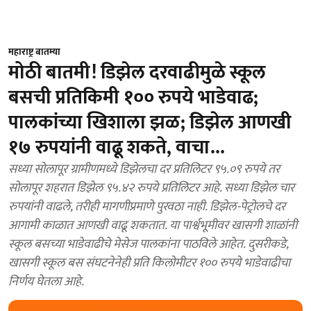
महाराष्ट्र बातम्या
मोठी बातमी! डिझेल दरवाढीमुळे स्कूल
बसची प्रतिकिमी १०० रुपये भाडेवाढ;
पालकांच्या खिशाला झळ; डिझेल आणखी
१७ रुपयांनी वाढू शकते, वाचा...
सध्या सोलापूर ग्रामीणमध्ये डिझेलचा दर प्रतिलिटर ९५.०९ रुपये तर
सोलापूर शहरात डिझेल ९५.४२ रुपये प्रतिलिटर आहे. सध्या डिझेल चार
रुपयांनी वाढले, तरीही मागणीप्रमाणे पुरवठा नाही. डिझेल-पेट्रोलचे दर
आगामी काळात आणखी वाढू शकतात. या पार्श्वभूमीवर खासगी शाळांनी
स्कूल बसच्या भाडेवाढीचे मेसेज पालकांना पाठविले आहेत. दुसरीकडे,
खासगी स्कूल बस संघटनेनेही प्रति किलोमीटर १०० रुपये भाडेवाढीचा
निर्णय घेतला आहे.