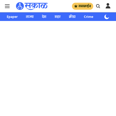
सबस्क्राईब
Epaper
ताज्या
देश
शहर
क्रीडा
Crime
साप्ताहिक