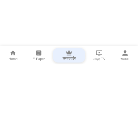
सबस्क्राईब
Home
E-Paper
लाईव्ह TV
सकाळ+
⌄
Marathi News
⌄
About Esakal