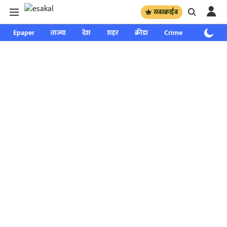
सबस्क्राईब
Epaper
ताज्या
देश
शहर
क्रीडा
Crime
साप्ताहिक