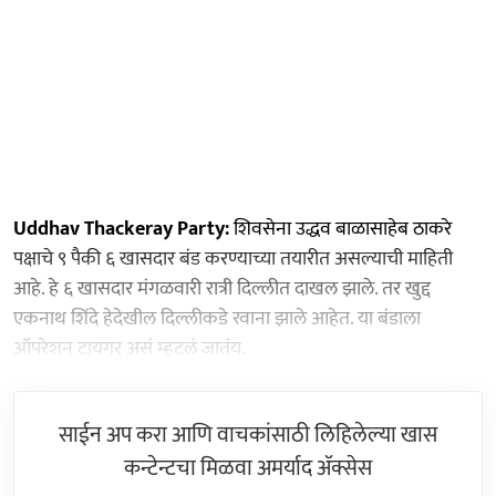
Uddhav Thackeray Party:
शिवसेना उद्धव बाळासाहेब ठाकरे
पक्षाचे ९ पैकी ६ खासदार बंड करण्याच्या तयारीत असल्याची माहिती
आहे. हे ६ खासदार मंगळवारी रात्री दिल्लीत दाखल झाले. तर खुद्द
एकनाथ शिंदे हेदेखील दिल्लीकडे रवाना झाले आहेत. या बंडाला
ऑपरेशन टायगर असं म्हटलं जातंय.
साईन अप करा आणि वाचकांसाठी लिहिलेल्या खास
कन्टेन्टचा मिळवा अमर्याद ॲक्सेस