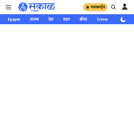
सबस्क्राईब
Epaper
ताज्या
देश
शहर
क्रीडा
Crime
साप्ताहिक