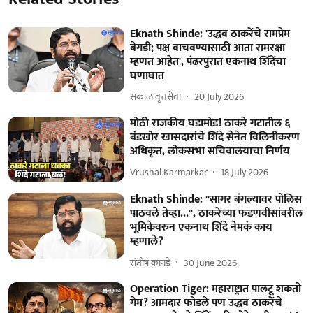
Eknath Shinde: 'उद्धव ठाकरेंचे रामप्रेम
बेगडी; पक्ष वाचवण्यासाठी आता रामरक्षा
म्हणत आहेत', पंढरपुरात एकनाथ शिंदेंचा
घणाघात
सकाळ वृत्तसेवा
20 July 2026
मोठी राजकीय घडामोड! ठाकरे गटातील ६
बंडखोर खासदारांचे शिंदे सेनेत विलिनीकरण
अधिकृत, लोकसभा सचिवालयाचा निर्णय
Vrushal Karmarkar
18 July 2026
Eknath Shinde: ''सागर बंगल्यावर पोलिस
पाठवले तेव्हा...'', ठाकरेंच्या फडणवीसांवरील
भूमिकेवरुन एकनाथ शिंदे नेमकं काय
म्हणाले?
संतोष कानडे
30 June 2026
Operation Tiger: महाराष्ट्रात पालटू शकतो
गेम? आमदार फोडले पण उद्धव ठाकरेंचे