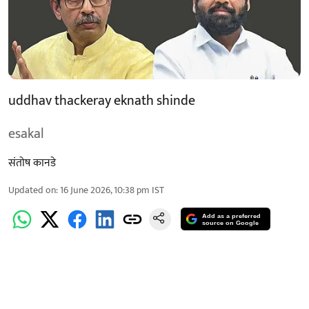
uddhav thackeray eknath shinde
esakal
संतोष कानडे
Updated on
:
16 June 2026, 10:38 pm
IST
Add as a preferred
source on Google