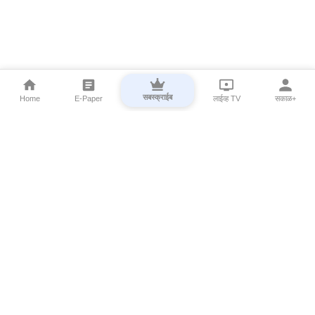
सबस्क्राईब
Home
E-Paper
लाईव्ह TV
सकाळ+
⌄
Marathi News
⌄
About Esakal
⌄