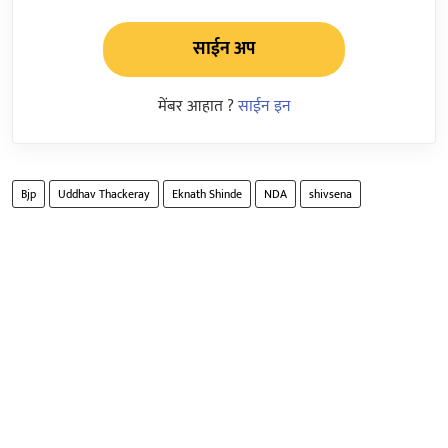
साईन अप
मेंबर आहात ?
साईन इन
Bjp
Uddhav Thackeray
Eknath Shinde
NDA
shivsena