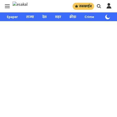
सबस्क्राईब
Epaper
ताज्या
देश
शहर
क्रीडा
Crime
साप्ताहिक