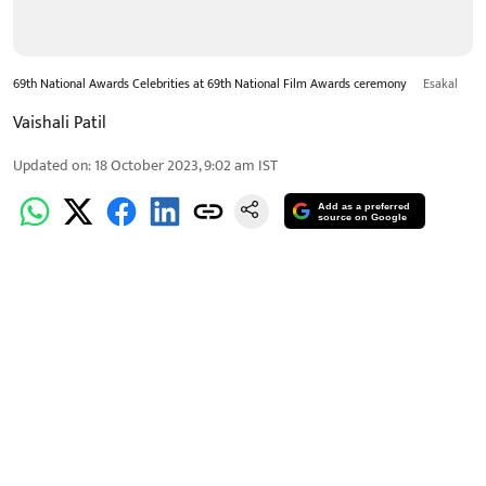
69th National Awards Celebrities at 69th National Film Awards ceremony
Esakal
Vaishali Patil
Updated on
:
18 October 2023, 9:02 am
IST
Add as a preferred
source on Google