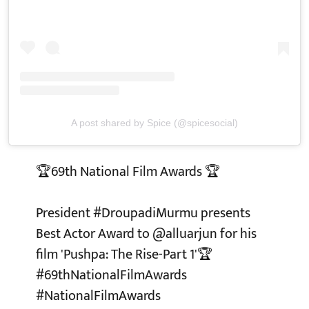
A post shared by Spice (@spicesocial)
🏆69th National Film Awards 🏆
President
#DroupadiMurmu
presents
Best Actor Award to
@alluarjun
for his
film 'Pushpa: The Rise-Part 1'🏆
#69thNationalFilmAwards
#NationalFilmAwards