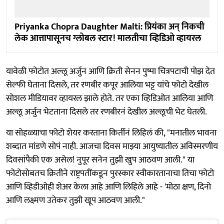
Priyanka Chopra Daughter Malti: प्रियंका अन् निकची
लेक आत्तापासूनच ग्लोबल स्टार! मालतीचा व्हिडिओ व्हायरल
यावेळी फोटोत अल्लू अर्जुन आणि क्रिती सेनन पुष्पा चित्रपटाची पोझ देत
सेल्फी घेताना दिसले, तर रणबीर कपूर आलिया भट्ट यांचे फोटो देखील
सोशल मीडियावर व्हायरल झाले होते. तर एका व्हिडिओत आलिया आणि
अल्लू अर्जुन भेटताना दिसले तर रणबीरनं देखील अल्लूची भेट घेतली.
या सोहळ्याचा फोटो शेयर करताना किर्तीनं लिहिलं की, "मनातील भावना
शब्दात मांडणे सोपं नाही. आजचा दिवस माझ्या आयुष्यातील अविस्मरणीय
दिवसांपैकी एक असेल! नुपूर सनेन तुझी खुप आठवण आली." या
फोटोसोबतच क्रितीने राष्ट्रपतींकडून पुरस्कार स्वीकारतानाचा तिचा फोटो
आणि व्हिडीओही शेअर केला आहे आणि लिहिले आहे - 'मोठा क्षण, दिनो
आणि लक्ष्मण उतेकर तुझी खूप आठवण आली."