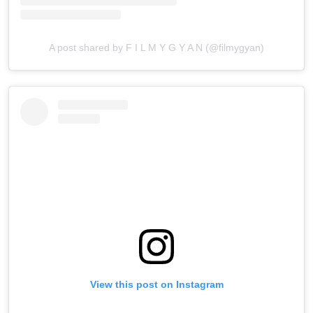
A post shared by F I L M Y G Y A N (@filmygyan)
View this post on Instagram