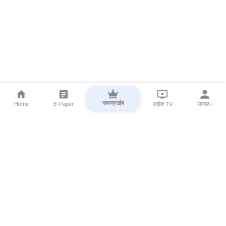
सबस्क्राईब
Home
E-Paper
लाईव्ह TV
सकाळ+
⌄
Marathi News
⌄
About Esakal