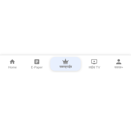
सबस्क्राईब
Home
E-Paper
लाईव्ह TV
सकाळ+
⌄
Marathi News