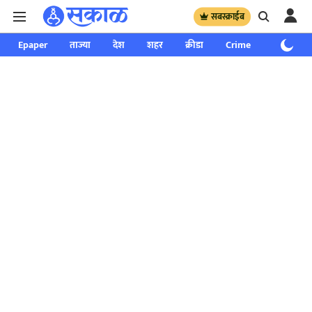
सबस्क्राईब
Epaper
ताज्या
देश
शहर
क्रीडा
Crime
साप्ताहिक