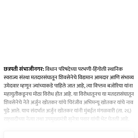
छत्रपती संभाजीनगर:
विधान परिषदेच्या परभणी-हिंगोली स्थानिक
स्वराज्य संस्था मतदारसंघातून शिवसेनेचे विद्यमान आमदार आणि संभाव्य
उमेदवार म्हणून ज्यांच्याकडे पाहिले जात आहे, त्या विप्लव बजोरिया यांना
महायुतीकडूनच मोठा विरोध होत आहे. या विरोधातूनच या मतदरासंघातून
शिवसेनेचे नेते अर्जुन खोतकर यांचे चिरंजीव अभिमन्यू खोतकर यांचे नाव
पुढे आले. याच संदर्भात अर्जुन खोतकर यांनी मुंबईत मंगळवारी (ता. २६)
राष्ट्रवादीच्या नेत्या तथा उपमुख्यमंत्री सुनेत्रा पवार यांची भेट घेतली आहे.