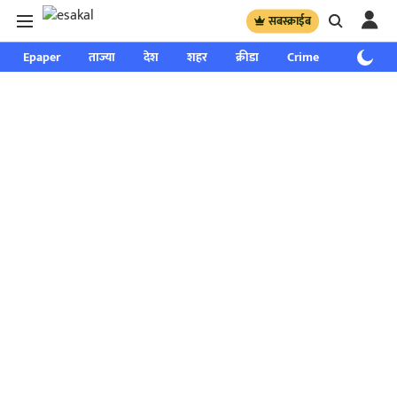
सबस्क्राईब
Epaper
ताज्या
देश
शहर
क्रीडा
Crime
साप्ताहिक