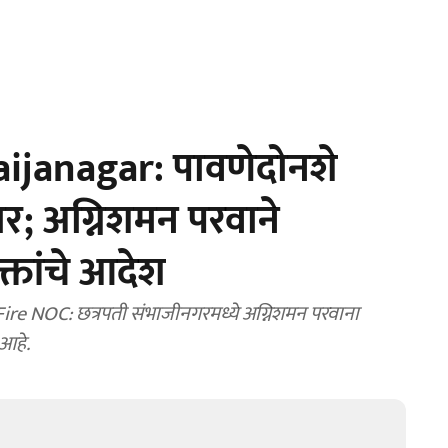
janagar: पावणेदोनशे
र; अग्निशमन परवाने
्तांचे आदेश
e NOC: छत्रपती संभाजीनगरमध्ये अग्निशमन परवाना
आहे.