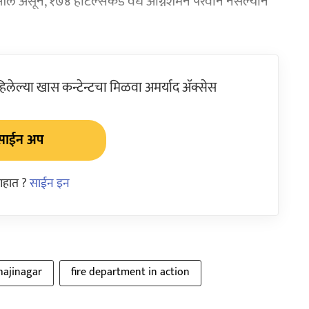
 आले असून, १७४ हॉटेल्सकडे वैध अग्निशमन परवाने नसल्याने
ेल्या खास कन्टेन्टचा मिळवा अमर्याद ॲक्सेस
साईन अप
आहात ?
साईन इन
hajinagar
fire department in action