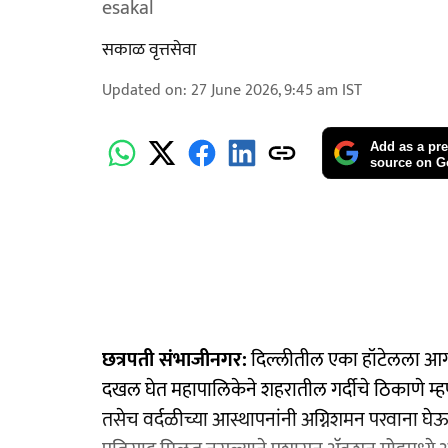
esakal
सकाळ वृत्तसेवा
Updated on
:
27 June 2026, 9:45 am
IST
Add as a pre
source on G
छत्रपती संभाजीनगर:
दिल्लीतील एका हॉटेलला आग ल
दखल घेत महापालिकेने शहरातील गर्दीचे ठिकाणे म्हणज
तसेच वर्दळीच्या आस्थापनांनी अग्निशमन परवाना घेऊन स