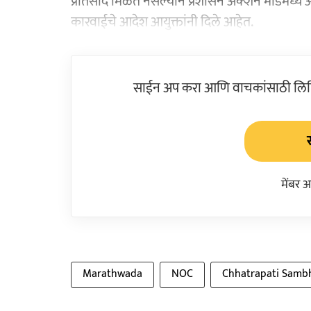
प्रतिसाद मिळत नसल्याने प्रशासन अ‍ॅक्शन मोडमध्ये
कारवाईचे आदेश आयुक्तांनी दिले आहेत.
साईन अप करा आणि वाचकांसाठी लिहिल
मेंबर 
Marathwada
NOC
Chhatrapati Samb