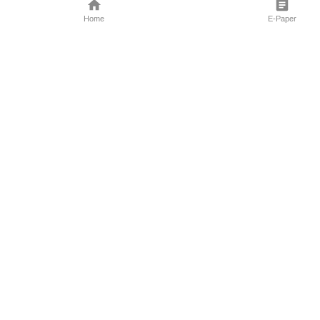
Home
E-Paper
Follow Us
Marathi News
Maharashtra N
Entertainment 
Sports News
Mumbai News