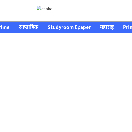
rime
साप्ताहिक
Studyroom Epaper
महाराष्ट्र
Pri