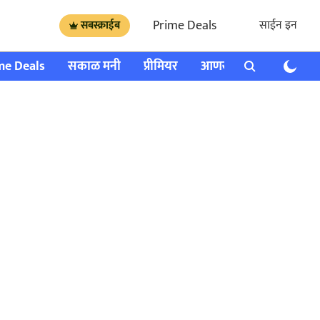
Prime Deals
साईन इन
सबस्क्राईब
me Deals
सकाळ मनी
प्रीमियर
आणखी
राशी भविष्य