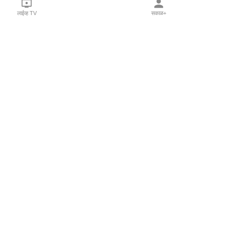
लाईव्ह TV
सकाळ+
l Programs
Print Products
Sakal Saptahik
hka
Family Doctor
 Crowdfunding
Sakal Publications
orm Pune India