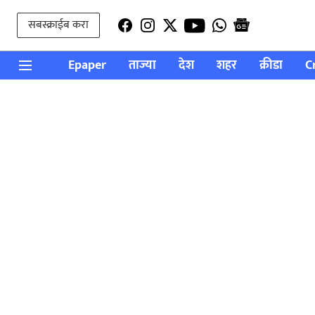
सबस्क्राईब करा
Epaper
ताज्या
देश
शहर
क्रीडा
C