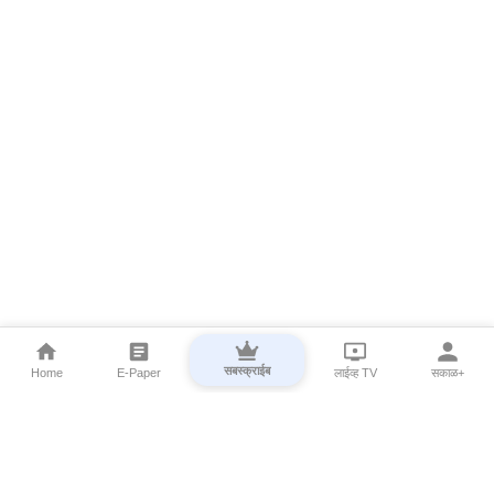
सबस्क्राईब
Home
E-Paper
लाईव्ह TV
सकाळ+