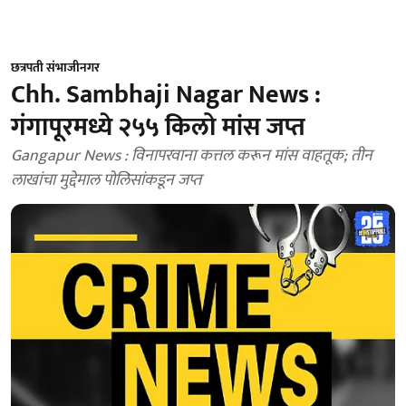
छत्रपती संभाजीनगर
Chh. Sambhaji Nagar News :
गंगापूरमध्ये २५५ किलो मांस जप्त
Gangapur News : विनापरवाना कत्तल करून मांस वाहतूक; तीन
लाखांचा मुद्देमाल पोलिसांकडून जप्त