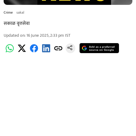
Crime
sakal
सकाळ वृत्तसेवा
Updated on
:
16 June 2025, 2:33 pm
IST
Add as a preferred
source on Google