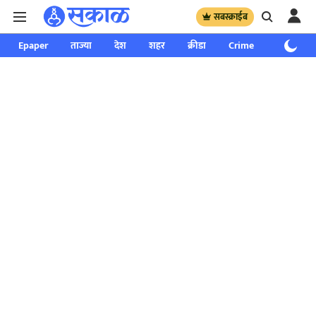
सबस्क्राईब
Epaper
ताज्या
देश
शहर
क्रीडा
Crime
साप्ताहिक