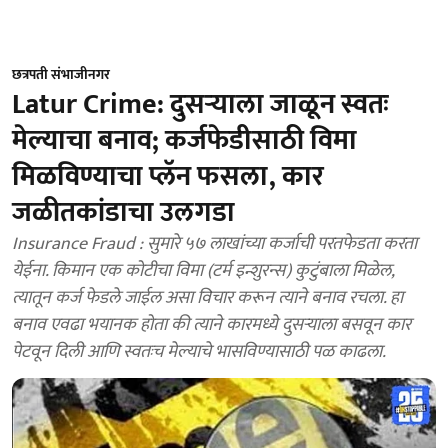
छत्रपती संभाजीनगर
Latur Crime: दुसऱ्याला जाळून स्वतः
मेल्याचा बनाव; कर्जफेडीसाठी विमा
मिळविण्याचा प्लॅन फसला, कार
जळीतकांडाचा उलगडा
Insurance Fraud : सुमारे ५७ लाखांच्या कर्जाची परतफेडता करता
येईना. किमान एक कोटीचा विमा (टर्म इन्शुरन्स) कुटुंबाला मिळेल,
त्यातून कर्ज फेडले जाईल असा विचार करून त्याने बनाव रचला. हा
बनाव एवढा भयानक होता की त्याने कारमध्ये दुसऱ्याला बसवून कार
पेटवून दिली आणि स्वतःच मेल्याचे भासविण्यासाठी पळ काढला.