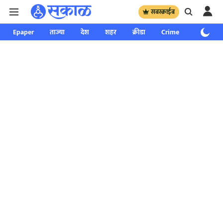
सबस्क्राईब
Epaper
ताज्या
देश
शहर
क्रीडा
Crime
साप्ताहिक