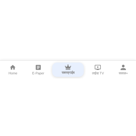
सबस्क्राईब
Home
E-Paper
लाईव्ह TV
सकाळ+