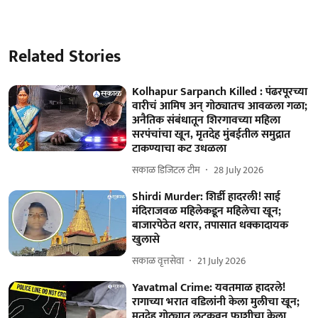
Related Stories
Kolhapur Sarpanch Killed : पंढरपूरच्या
वारीचं आमिष अन् गोठ्यातच आवळला गळा;
अनैतिक संबंधातून शिरगावच्या महिला
सरपंचांचा खून, मृतदेह मुंबईतील समुद्रात
टाकण्याचा कट उधळला
सकाळ डिजिटल टीम
28 July 2026
Shirdi Murder: शिर्डी हादरली! साई
मंदिराजवळ महिलेकडून महिलेचा खून;
बाजारपेठेत थरार, तपासात धक्कादायक
खुलासे
सकाळ वृत्तसेवा
21 July 2026
Yavatmal Crime: यवतमाळ हादरले!
रागाच्या भरात वडिलांनी केला मुलीचा खून;
मृतदेह गोठ्यात लटकवून फाशीचा केला