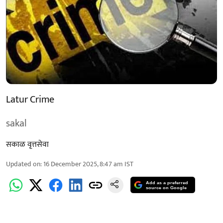
Latur Crime
sakal
सकाळ वृत्तसेवा
Updated on
:
16 December 2025, 8:47 am
IST
Add as a preferred
source on Google