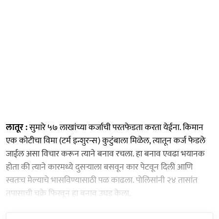
लातूर :
सुमारे ५७ लाखांच्या कर्जाची परतफेडता करता येईना. किमान
एक कोटीचा विमा (टर्म इन्शुरन्स) कुटुंबाला मिळेल, त्यातून कर्ज फेडले
जाईल असा विचार करून त्याने बनाव रचला. हा बनाव एवढा भयानक
होता की त्याने कारमध्ये दुसऱ्याला बसवून कार पेटवून दिली आणि
स्वतःच मेल्याचे भासविण्यासाठी पळ काढला. पोलिसांनी २४ तासांत
तपासाची चक्रे फिरवून हा बनाव उघड केला.