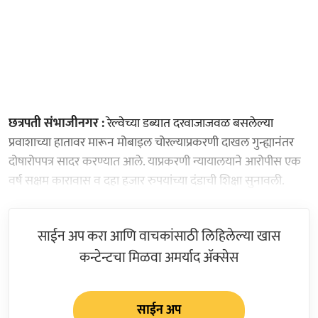
छत्रपती संभाजीनगर :
रेल्वेच्या डब्यात दरवाजाजवळ बसलेल्या
प्रवाशाच्या हातावर मारून मोबाइल चोरल्याप्रकरणी दाखल गुन्ह्यानंतर
दोषारोपपत्र सादर करण्यात आले. याप्रकरणी न्यायालयाने आरोपीस एक
वर्ष सक्षम कारावास व दहा हजार रुपयांच्या दंडाची शिक्षा सुनावली.
साईन अप करा आणि वाचकांसाठी लिहिलेल्या खास
कन्टेन्टचा मिळवा अमर्याद ॲक्सेस
साईन अप