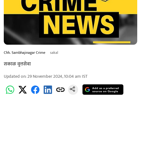
Chh. Sambhajinagar Crime
sakal
सकाळ वृत्तसेवा
Updated on
:
29 November 2024, 10:04 am
IST
Add as a preferred
source on Google