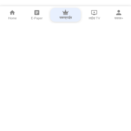
सबस्क्राईब
Home
E-Paper
लाईव्ह TV
सकाळ+
⌄
Marathi News
⌄
About Esakal
⌄
Digital Products
⌄
Sakal Programs