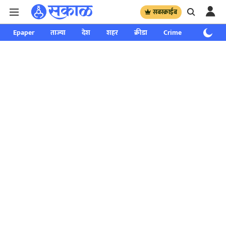
सबस्क्राईब
Epaper
ताज्या
देश
शहर
क्रीडा
Crime
साप्ताहिक