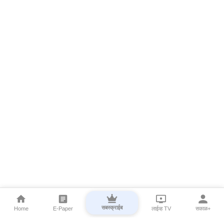
सबस्क्राईब
Home
E-Paper
लाईव्ह TV
सकाळ+