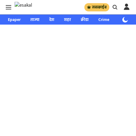
सबस्क्राईब
Epaper
ताज्या
देश
शहर
क्रीडा
Crime
साप्ताहिक