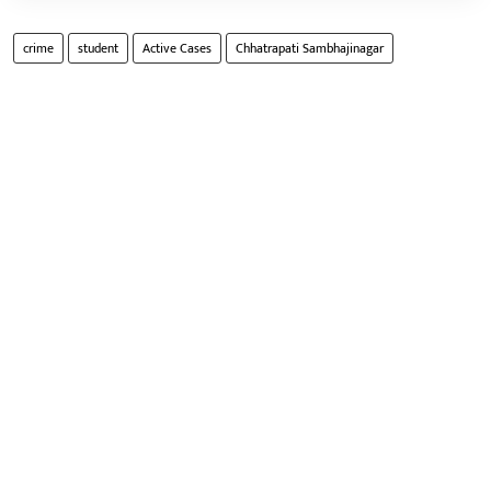
crime
student
Active Cases
Chhatrapati Sambhajinagar