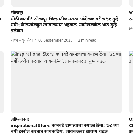
सोलापूर
W
ण
माेठी बातमी! 'साेलापूर जिल्ह्यातील मराठा आंदोलकांवरील ५१ गुन्हे
स
मागे'; पोलिसांकडून न्यायालयात अहवाल, ग्रामीणकडील आठ गुन्हे
M
प्रलंबित
सकाळ वृत्तसेवा
03 September 2025
2
min read
अहिल्यानगर
छत
inspirational Story: कानवडे दाम्पत्याचा वयाला ठेंगा! '७८ व्या
C
वर्षी दररोज करतात सायकलिंग', सायकलवर आयुष्य चढलं
अस