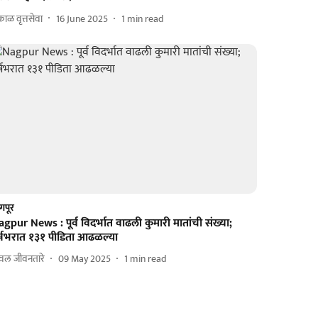
ाळ वृत्तसेवा
16 June 2025
1
min read
गपूर
gpur News : पूर्व विदर्भात वाढली कुमारी मातांची संख्या;
र्षभरात १३१ पीडिता आढळल्या
वल जीवनतारे
09 May 2025
1
min read