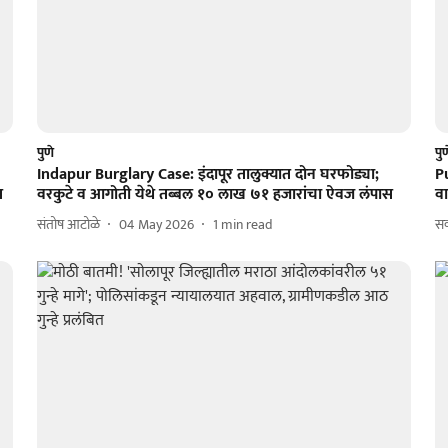
पुणे
पु
Indapur Burglary Case: इंदापूर तालुक्यात दोन घरफोड्या;
P
त
वरकुटे व आगोती येथे तब्बल १० लाख ७१ हजारांचा ऐवज लंपास
वा
संतोष आटोळे
04 May 2026
1
min read
सक