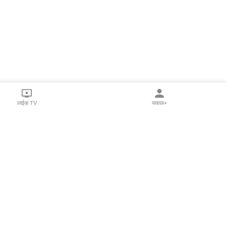
लाईव्ह TV
सकाळ+