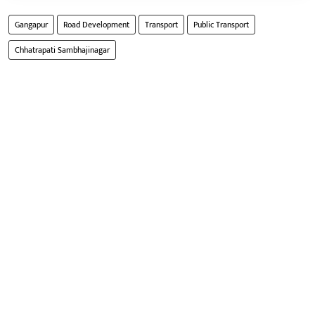
Gangapur
Road Development
Transport
Public Transport
Chhatrapati Sambhajinagar