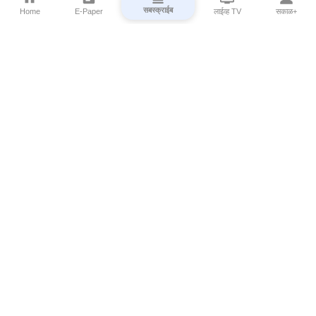
सबस्क्राईब
Home
E-Paper
लाईव्ह TV
सकाळ+
⌄
Marathi News
⌄
About Esakal
⌄
Digital Products
⌄
Sakal Programs
⌄
Print Products