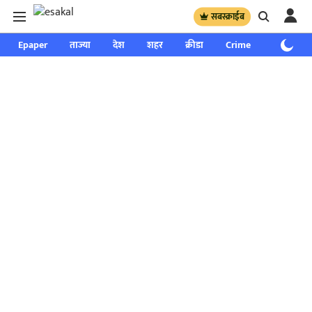
सबस्क्राईब
Epaper
ताज्या
देश
शहर
क्रीडा
Crime
साप्ताहिक