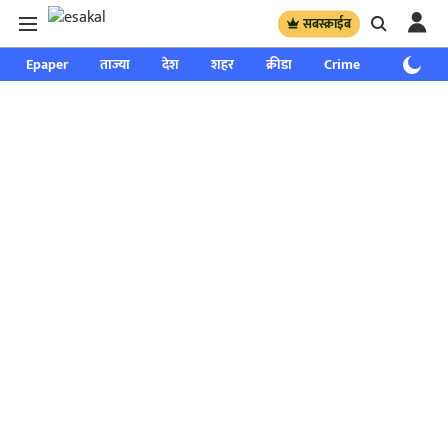
सबस्क्राईब
Epaper
ताज्या
देश
शहर
क्रीडा
Crime
साप्ताहिक