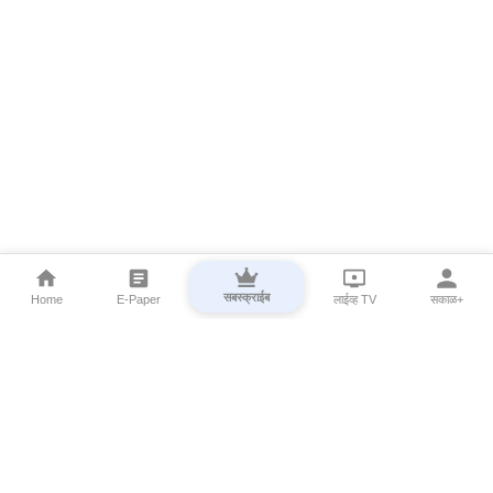
सबस्क्राईब
Home
E-Paper
लाईव्ह TV
सकाळ+