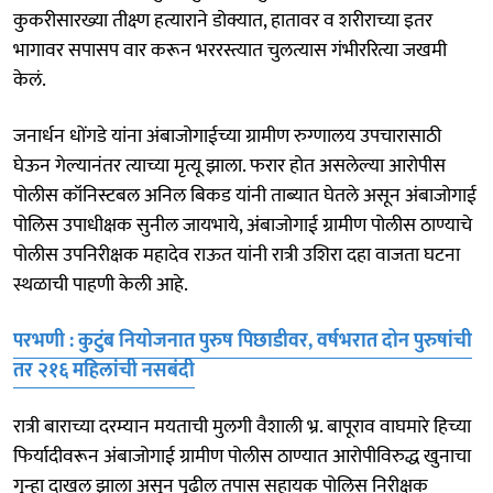
कुकरीसारख्या तीक्ष्ण हत्याराने डोक्यात, हातावर व शरीराच्या इतर
भागावर सपासप वार करून भररस्त्यात चुलत्यास गंभीररित्या जखमी
केलं.
जनार्धन धोंगडे यांना अंबाजोगाईच्या ग्रामीण रुग्णालय उपचारासाठी
घेऊन गेल्यानंतर त्याच्या मृत्यू झाला. फरार होत असलेल्या आरोपीस
पोलीस कॉनिस्टबल अनिल बिकड यांनी ताब्यात घेतले असून अंबाजोगाई
पोलिस उपाधीक्षक सुनील जायभाये, अंबाजोगाई ग्रामीण पोलीस ठाण्याचे
पोलीस उपनिरीक्षक महादेव राऊत यांनी रात्री उशिरा दहा वाजता घटना
स्थळाची पाहणी केली आहे.
परभणी : कुटुंब नियोजनात पुरुष पिछाडीवर, वर्षभरात दोन पुरुषांची
तर २१६ महिलांची नसबंदी
रात्री बाराच्या दरम्यान मयताची मुलगी वैशाली भ्र. बापूराव वाघमारे हिच्या
फिर्यादीवरून अंबाजोगाई ग्रामीण पोलीस ठाण्यात आरोपीविरुद्ध खुनाचा
गुन्हा दाखल झाला असून पुढील तपास सहायक पोलिस निरीक्षक