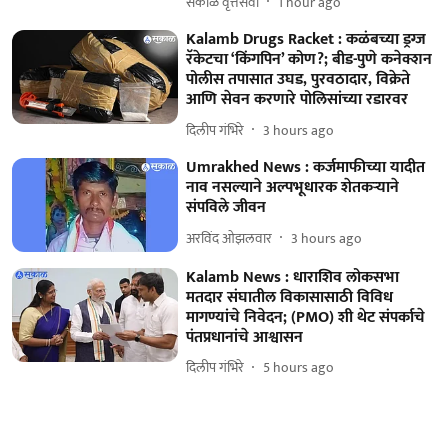
सकाळ वृत्तसेवा
1 hour ago
Kalamb Drugs Racket : कळंबच्या ड्रग्ज
रॅकेटचा ‘किंगपिन’ कोण?; बीड-पुणे कनेक्शन
पोलीस तपासात उघड, पुरवठादार, विक्रेते
आणि सेवन करणारे पोलिसांच्या रडारवर
दिलीप गंभिरे
3 hours ago
Umrakhed News : कर्जमाफीच्या यादीत
नाव नसल्याने अल्पभूधारक शेतकर्‍याने
संपविले जीवन
अरविंद ओझलवार
3 hours ago
Kalamb News : धाराशिव लोकसभा
मतदार संघातील विकासासाठी विविध
मागण्यांचे निवेदन; (PMO) शी थेट संपर्काचे
पंतप्रधानांचे आश्वासन
दिलीप गंभिरे
5 hours ago