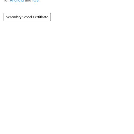
for
Android
and
IOS
.
Secondary School Certificate