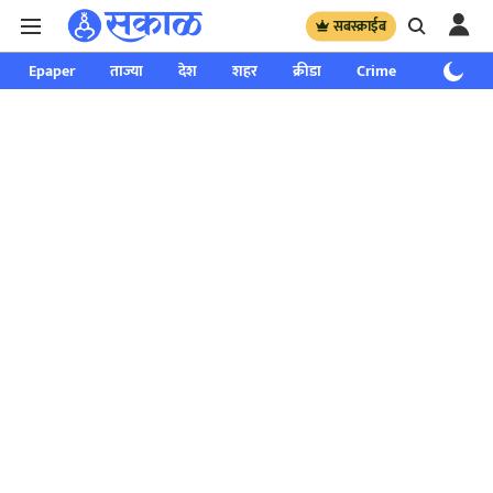
सबस्क्राईब
Epaper
ताज्या
देश
शहर
क्रीडा
Crime
साप्ताहिक