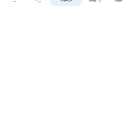
सबस्क्राईब
Home
E-Paper
लाईव्ह TV
सकाळ+
⌄
Marathi News
⌄
About Esakal
⌄
Digital Products
⌄
Sakal Programs
⌄
Print Products