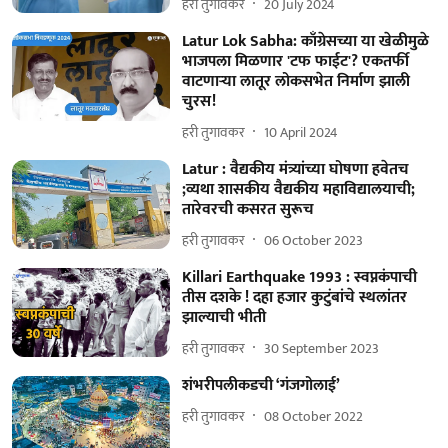
हरी तुगावकर
20 July 2024
Latur Lok Sabha: काँग्रेसच्या या खेळीमुळे
भाजपला मिळणार 'टफ फाईट'? एकतर्फी
वाटणाऱ्या लातूर लोकसभेत निर्माण झाली
चुरस!
हरी तुगावकर
10 April 2024
Latur : वैद्यकीय मंत्र्यांच्या घोषणा हवेतच
;व्यथा शासकीय वैद्यकीय महाविद्यालयाची;
तारेवरची कसरत सुरूच
हरी तुगावकर
06 October 2023
Killari Earthquake 1993 : स्वप्नकंपाची
तीस दशके ! दहा हजार कुटुंबांचे स्थलांतर
झाल्याची भीती
हरी तुगावकर
30 September 2023
शंभरीपलीकडची ‘गंजगोलाई’
हरी तुगावकर
08 October 2022