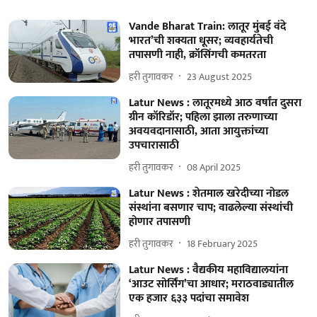
Vande Bharat Train: लातूर मुंबई वंदे
भारत’ची शक्यता धूसर; व्यवहार्यतेची
तपासणी नाही, क्रॉसिंगची कमतरता
हरी तुगावकर
23 August 2025
Latur News : लातूरमध्ये आठ वर्षांत दुसरा
ग्रीन कॉरिडॉर; पहिला झाला तरुणाच्या
अवयवदानासाठी, आता आयुक्तांच्या
उपचारासाठी
हरी तुगावकर
08 April 2025
Latur News : शेतमाल खरेदीच्या नोडल
संस्थांना बसणार चाप; वाढलेल्या संस्थांची
होणार तपासणी
हरी तुगावकर
18 February 2025
Latur News : वैद्यकीय महाविद्यालयांना
‘आउट सोर्सिंग’चा आधार; मराठवाड्यातील
एक हजार ६३३ पदांचा समावेश