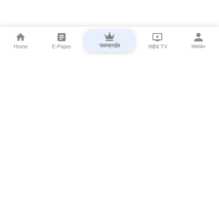
सबस्क्राईब
Home
E-Paper
लाईव्ह TV
सकाळ+
⌄
Marathi News
⌄
About Esakal