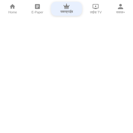
सबस्क्राईब
Home
E-Paper
लाईव्ह TV
सकाळ+
⌄
Marathi News
⌄
About Esakal
⌄
Digital Products
⌄
Sakal Programs
⌄
Print Products