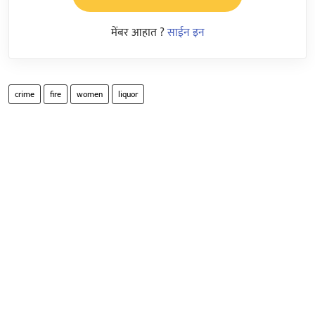
मेंबर आहात ?
साईन इन
crime
fire
women
liquor