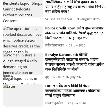
संमतीशिवाय दारू विक्रीचं दुकान उघडता
येणार नाही; महाराष्ट्र सरकारचा मोठा निर्णय,
नवा आदेश काय?
Vrushal Karmarkar
08 August 2026
Police Credit Row: अवैध दारू प्रकरणात
शेवगाव-पाचोड पोलिसांत ‘श्रेय’ युद्ध; ५०-६०
किमी पाठलागानंतर इनोव्हा जप्त
हबीबखान पठाण
21 July 2026
Boralye Darumukti: बोराळे
दारूमुक्तीसाठी महिलांचा एल्गार: भाजप
पंचायत सदस्य जयश्री कवचाळे यांचा अवैध
दारू विक्रीविरोधात मोर्चा
हुकूम मुलाणी ​
02 July 2026
Latur: अवैध दारू विक्री विरोधात
कलकोटीच्या महिला आक्रमक ; महिलांचा
मोर्चा चाकूर पोलिसांत
सकाळ वृत्तसेवा
27 June 2026