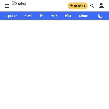
सबस्क्राईब
Epaper
ताज्या
देश
शहर
क्रीडा
Crime
साप्ताहिक