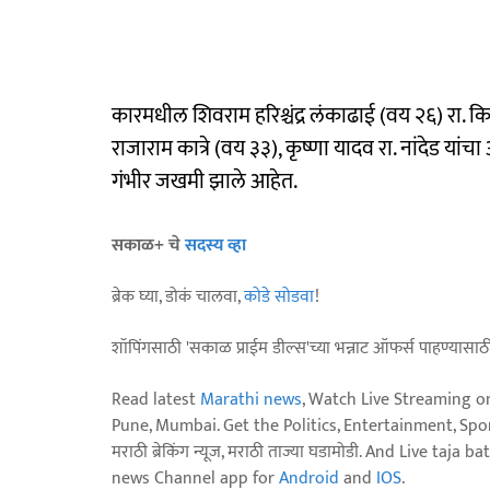
कारमधील शिवराम हरिश्चंद्र लंकाढाई (वय २६) रा. 
राजाराम कात्रे (वय ३३), कृष्णा यादव रा. नांदेड यां
गंभीर जखमी झाले आहेत.
सकाळ+ चे
सदस्य व्हा
ब्रेक घ्या, डोकं चालवा,
कोडे सोडवा
!
शॉपिंगसाठी 'सकाळ प्राईम डील्स'च्या भन्नाट ऑफर्स पाहण्यासा
Read latest
Marathi news
, Watch Live Streaming o
Pune, Mumbai. Get the Politics, Entertainment, Sports
मराठी ब्रेकिंग न्यूज, मराठी ताज्या घडामोडी. And Live t
news Channel app for
Android
and
IOS
.