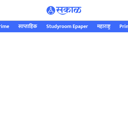
rime
साप्ताहिक
Studyroom Epaper
महाराष्ट्र
Pri