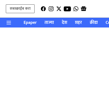
सबस्क्राईब करा
Epaper
ताज्या
देश
शहर
क्रीडा
C