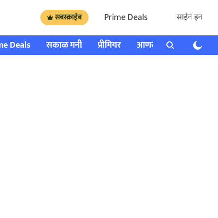
Prime Deals
साईन इन
सबस्क्राईब
me Deals
सकाळ मनी
प्रीमियर
आणखी
राशी भविष्य