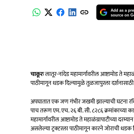
Add as a pre
source on G
चाकूरः
लातूर-नांदेड महामार्गावरील आष्टामोड ते महाळ
पाठीमागून धडक दिल्यामुळे तुळजापुरला दर्शनासाठी न
अपघातात एक जण गंभीर जखमी झाल्याची घटना रविवा
पाच तरूण एम. एच. २६ बी. सी. ८२८६ क्रमांकाच्या कारम
महामार्गावरील आष्टामोड ते महाळंग्रापाटीच्या दरम्
असलेल्या ट्रक्टरला पाठीमागून कारने जोराची धडक 