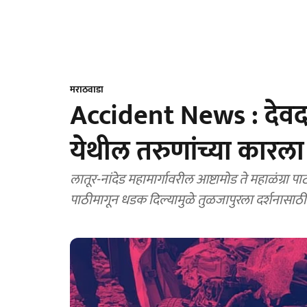
मराठवाडा
Accident News : देवदर्
येथील तरुणांच्या कारला
लातूर-नांदेड महामार्गावरील आष्टामोड ते महाळंग्रा प
पाठीमागून धडक दिल्यामुळे तुळजापुरला दर्शनासाठी न