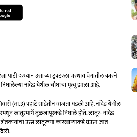
ferred
oogle
ंग्रा पाटी दरम्यान उसाच्या ट्रक्टरला भरधाव वेगातील कारने
िघालेल्या नांदेड येथील चौघांचा मृत्यू झाला आहे.
री (ता.३) पहाटे साडेतीन वाजता घडली आहे. नांदेड येथील
धून लातूरमार्गे तुळजापूरकडे निघाले होते. लातूर- नांदेड
यान शेतकऱ्यांचा ऊस लातूरच्या कारखान्याकडे घेऊन जात
दिली.