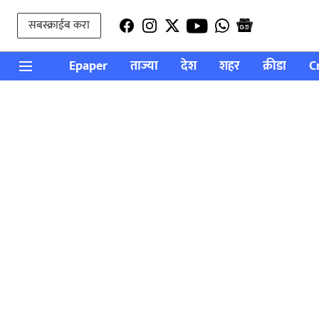
सबस्क्राईब करा
Epaper
ताज्या
देश
शहर
क्रीडा
C