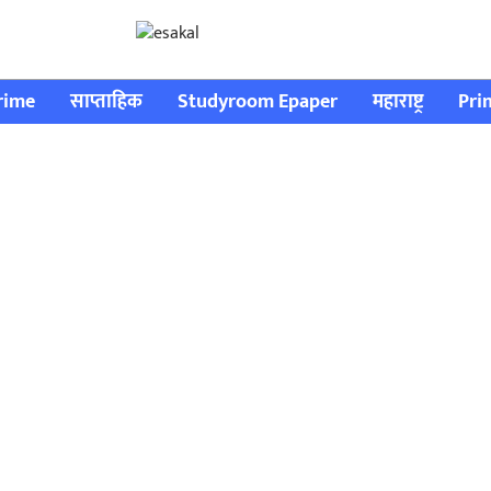
rime
साप्ताहिक
Studyroom Epaper
महाराष्ट्र
Pri