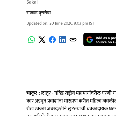
Sakal
सकाळ वृत्तसेवा
Updated on
:
20 June 2026, 8:03 pm
IST
Add as a pre
source on G
चाकूर :
लातूर - नांदेड राष्ट्रीय महामार्गावरील घरण
कार अडवून प्रवाशांना मारहाण करीत महिला जवळील 
रोख रक्कम जबरदस्तीने लुटल्याची धक्कादायक घटना