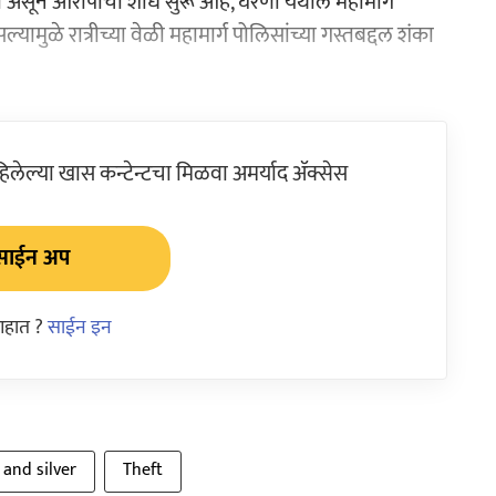
 असून आरोपींचा शोध सुरू आहे, घरणी येथील महामार्ग
ुळे रात्रीच्या वेळी महामार्ग पोलिसांच्या गस्तबद्दल शंका
ेल्या खास कन्टेन्टचा मिळवा अमर्याद ॲक्सेस
साईन अप
आहात ?
साईन इन
 and silver
Theft