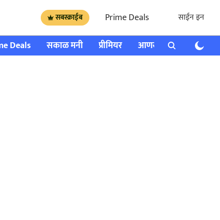
Prime Deals
साईन इन
सबस्क्राईब
me Deals
सकाळ मनी
प्रीमियर
आणखी
राशी भविष्य