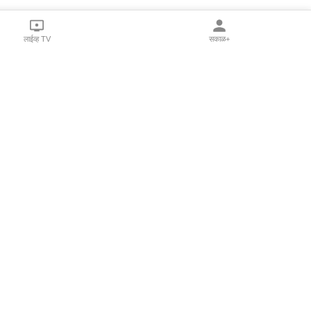
लाईव्ह TV
सकाळ+
l Programs
Print Products
Sakal Saptahik
hka
Family Doctor
 Crowdfunding
Sakal Publications