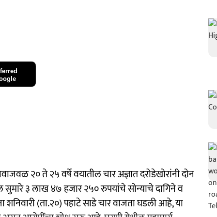
ferred
oogle
ी गावाजवळ २० ते २५ वर्षे वयातील चार अज्ञात दरोडेखोरांनी दोन
सुमारे ३ लाख ४७ हजार २५० रुपयांचे सोन्याचे दागिने व
 शनिवारी (ता.२०) पहाटे साडे चार वाजता घडली आहे, या