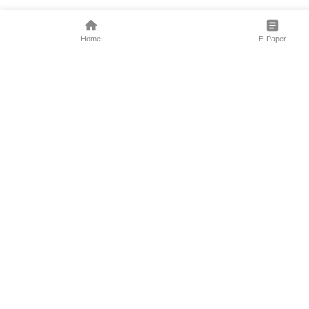
Home
E-Paper
Follow Us
Marathi News
Maharashtra N
Entertainment 
Sports News