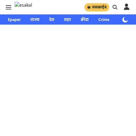
सबस्क्राईब
Epaper
ताज्या
देश
शहर
क्रीडा
Crime
साप्ताहिक