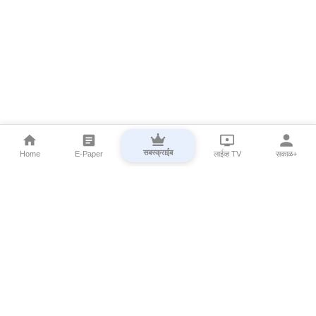
सबस्क्राईब
Home
E-Paper
लाईव्ह TV
सकाळ+
⌄
Marathi News