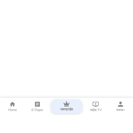
सबस्क्राईब
Home
E-Paper
लाईव्ह TV
सकाळ+