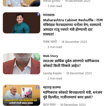
सकाळ वृत्तसेवा
19 December 2025
3
min read
मराठवाडा
Maharashtra Cabinet Reshuffle : राज्य
मंत्रिमंडळ फेरबदलाच्या चर्चेला वेग; वसमतचे
आमदार राजू नवघरे मंत्री होण्याची दाट
शक्यता!
पंजाब नवघरे
18 December 2025
2
min read
Web Story
स्वत:ला आर्थिक दुर्बल सांगणारे माणिकराव
कोकाटे किती शिकले आहेत?
Sandip Kapde
18 December 2025
2
min read
महाराष्ट्र बातम्या
माणिकराव कोकाटे बिनखात्याचे मंत्री, धनंजय
मुंडे दिल्लीत; राजीनाम्याचं काय झालं?
सूरज यादव
18 December 2025