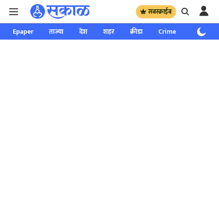
सबस्क्राईब
Epaper
ताज्या
देश
शहर
क्रीडा
Crime
साप्ताहिक