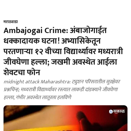
मराठवाडा
Ambajogai Crime: अंबाजोगाईत
धक्कादायक घटना! अभ्यासिकेतून
परतणाऱ्या १२ वीच्या विद्यार्थ्यावर मध्यरात्री
जीवघेणा हल्ला; जखमी अवस्थेत आईला
शेवटचा फोन
midnight attack Maharashtra: ट्युशन परिसरातील सुरक्षेवर
प्रश्नचिन्ह; मध्यरात्री विद्यार्थ्यावर रस्त्यात लाकडी दांडक्याने जीवघेणा
हल्ला, गंभीर अवस्थेत लातूरला हलविणे