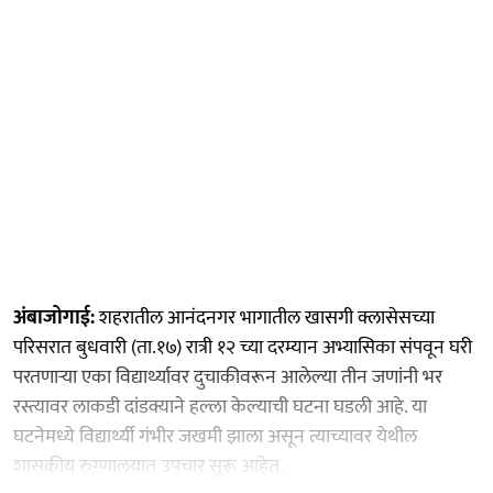
अंबाजोगाई:
शहरातील आनंदनगर भागातील खासगी क्लासेसच्या
परिसरात बुधवारी (ता.१७) रात्री १२ च्या दरम्यान अभ्यासिका संपवून घरी
परतणाऱ्या एका विद्यार्थ्यावर दुचाकीवरून आलेल्या तीन जणांनी भर
रस्त्यावर लाकडी दांडक्याने हल्ला केल्याची घटना घडली आहे. या
घटनेमध्ये विद्यार्थ्यी गंभीर जखमी झाला असून त्याच्यावर येथील
शासकीय रुग्णालयात उपचार सुरू आहेत.