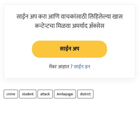
साईन अप करा आणि वाचकांसाठी लिहिलेल्या खास
कन्टेन्टचा मिळवा अमर्याद ॲक्सेस
साईन अप
मेंबर आहात ?
साईन इन
crime
student
attack
Ambajogai
district