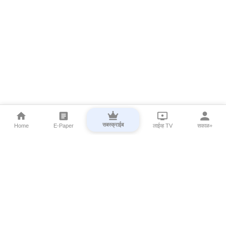
सबस्क्राईब
Home
E-Paper
लाईव्ह TV
सकाळ+