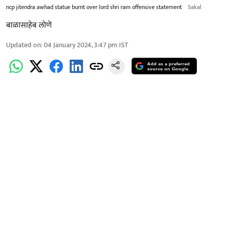
ncp jitendra awhad statue burnt over lord shri ram offensive statement
Sakal
बाळासाहेब लोणे
Updated on
:
04 January 2024, 3:47 pm
IST
Add as a preferred
source on Google