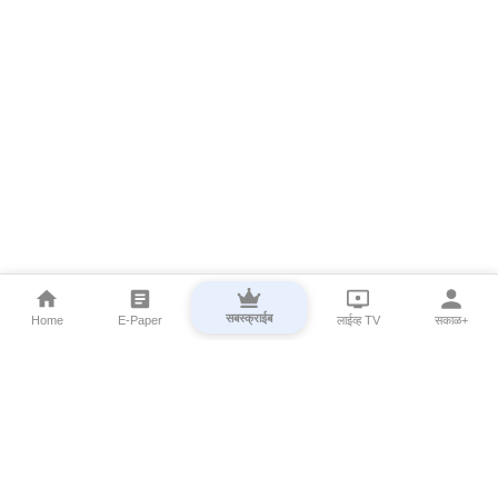
सबस्क्राईब
Home
E-Paper
लाईव्ह TV
सकाळ+