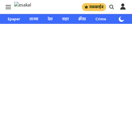
सबस्क्राईब
Epaper
ताज्या
देश
शहर
क्रीडा
Crime
साप्ताहिक