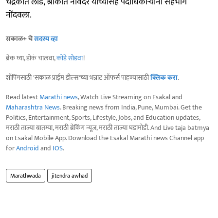
चंद्रकांत लांडे, श्रीकांत नावंदर यांच्यासह पदाधिकार्‍यांनी सहभाग
नोंदवला.
सकाळ+ चे
सदस्य व्हा
ब्रेक घ्या, डोकं चालवा,
कोडे सोडवा
!
शॉपिंगसाठी 'सकाळ प्राईम डील्स'च्या भन्नाट ऑफर्स पाहण्यासाठी
क्लिक करा
.
Read latest
Marathi news
, Watch Live Streaming on Esakal and
Maharashtra News
. Breaking news from India, Pune, Mumbai. Get the
Politics, Entertainment, Sports, Lifestyle, Jobs, and Education updates,
मराठी ताज्या बातम्या, मराठी ब्रेकिंग न्यूज, मराठी ताज्या घडामोडी. And Live taja batmya
on Esakal Mobile App. Download the Esakal Marathi news Channel app
for
Android
and
IOS
.
Marathwada
jitendra awhad