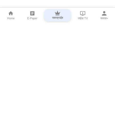
सबस्क्राईब
Home
E-Paper
लाईव्ह TV
सकाळ+
⌄
Marathi News
⌄
About Esakal
⌄
Digital Products