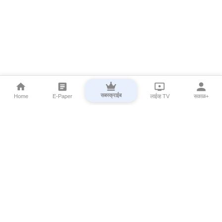
सबस्क्राईब
Home
E-Paper
लाईव्ह TV
सकाळ+
⌄
Marathi News