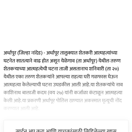
अर्धापूर (जिल्हा नांदेड) - अर्धापूर तालुक्यात शेतकरी आत्महत्यांच्या
घटनेत सातत्याने वाढ होत असून येळेगाव (ता अर्धापूर) येथील तरुण
शेतकऱ्याच्या आत्महत्येची घटना ताजी असतानाच शनिवारी (ता २०)
येथील एका तरुण शेतकऱ्यांने आपल्या राहत्या घरी गळफास घेऊन
आत्महत्या केलेल्याची घटना उघडकीस आली आहे.या शेतकऱ्यांचे नाव
काशिनाथ बालाजी कदम (वय २७) यांनी कर्जाळा कंटाळून आत्महत्या
केली आहे.या प्रकरणी अर्धापूर पोलिस ठाण्यात अकस्मात मृत्यूची नोंद
करण्यात आली आहे.
साईन अप करा आणि वाचकांसाठी लिहिलेल्या खास