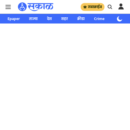
सबस्क्राईब
Epaper
ताज्या
देश
शहर
क्रीडा
Crime
साप्ताहिक