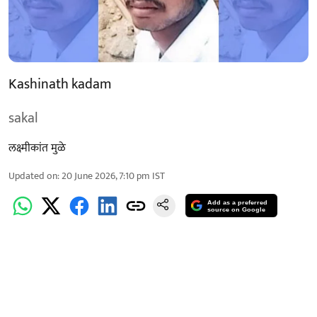
Kashinath kadam
sakal
लक्ष्मीकांत मुळे
Updated on
:
20 June 2026, 7:10 pm
IST
Add as a preferred
source on Google