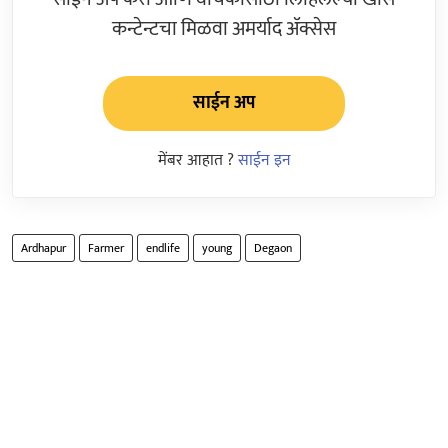
कन्टेन्टचा मिळवा अमर्याद ॲक्सेस
साईन अप
मेंबर आहात ?
साईन इन
Ardhapur
Farmer
endlife
young
Degaon