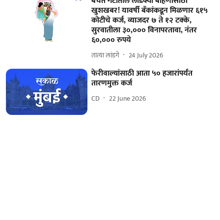
बचत गटातील लाडक्या बहिणींसाठी
खुशखबर! यावर्षी बॅंकांकडून मिळणार ६१५
कोटीचे कर्ज, व्याजदर ७ ते १२ टक्के,
सुरवातीला ३०,००० विनापरतावा, नंतर
६०,००० रुपये
तात्या लांडगे
24 July 2026
फेरीवाल्यांसाठी आता ५० हजारांपर्यंत
तारणमुक्त कर्ज
CD
22 June 2026