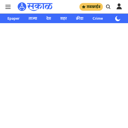
सबस्क्राईब
Epaper
ताज्या
देश
शहर
क्रीडा
Crime
साप्ताहिक