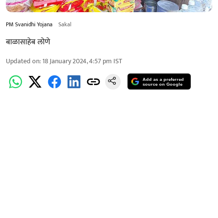
PM Svanidhi Yojana
Sakal
बाळासाहेब लोणे
Updated on
:
18 January 2024, 4:57 pm
IST
Add as a preferred
source on Google