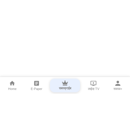
सबस्क्राईब
Home
E-Paper
लाईव्ह TV
सकाळ+