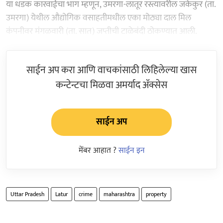
या धडक कारवाईचा भाग म्हणून, उमरगा-लातूर रस्त्यावरील जकेकुर (ता.
उमरगा) येथील औद्योगिक वसाहतीमधील एका मोठ्या दाल मिल
कंपनीवर मंगळवारी (ता. सात) जप्तीची टाळेबंदी ठोकण्यात आली.
साईन अप करा आणि वाचकांसाठी लिहिलेल्या खास
कन्टेन्टचा मिळवा अमर्याद ॲक्सेस
साईन अप
मेंबर आहात ?
साईन इन
Uttar Pradesh
Latur
crime
maharashtra
property