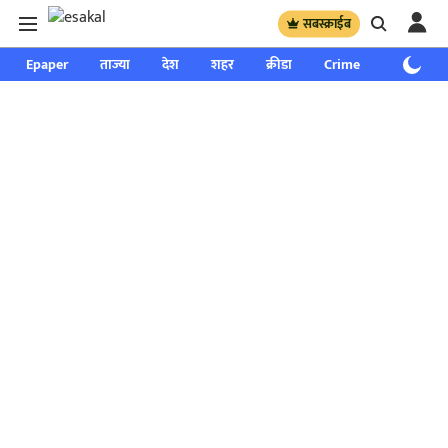
सबस्क्राईब
Epaper
ताज्या
देश
शहर
क्रीडा
Crime
साप्ताहिक