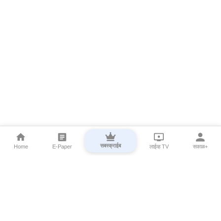
सबस्क्राईब
Home
E-Paper
लाईव्ह TV
सकाळ+