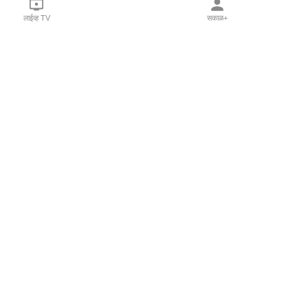
लाईव्ह TV
सकाळ+
l Programs
Print Products
Sakal Saptahik
hka
Family Doctor
 Crowdfunding
Sakal Publications
orm Pune India