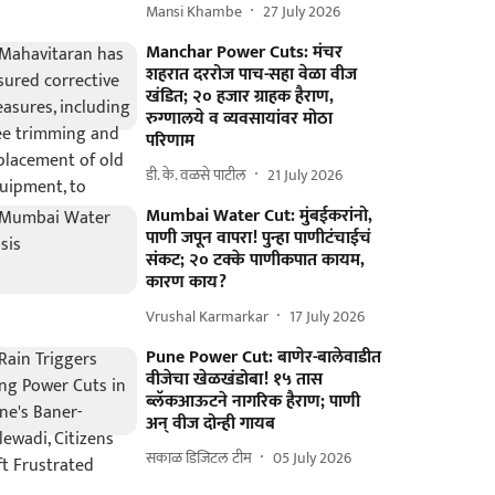
Mansi Khambe
27 July 2026
Manchar Power Cuts: मंचर
शहरात दररोज पाच-सहा वेळा वीज
खंडित; २० हजार ग्राहक हैराण,
रुग्णालये व व्यवसायांवर मोठा
परिणाम
डी. के. वळसे पाटील
21 July 2026
Mumbai Water Cut: मुंबईकरांनो,
पाणी जपून वापरा! पुन्हा पाणीटंचाईचं
संकट; २० टक्के पाणीकपात कायम,
कारण काय?
Vrushal Karmarkar
17 July 2026
Pune Power Cut: बाणेर-बालेवाडीत
वीजेचा खेळखंडोबा! १५ तास
ब्लॅकआऊटने नागरिक हैराण; पाणी
अन् वीज दोन्ही गायब
सकाळ डिजिटल टीम
05 July 2026