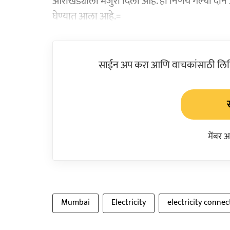
आराखड्याला मंजुरी दिली आहे. हा निर्णय गेल्या दोन 
घेण्यात आला आहे.=
साईन अप करा आणि वाचकांसाठी लिहिल
मेंबर 
Mumbai
Electricity
electricity connec