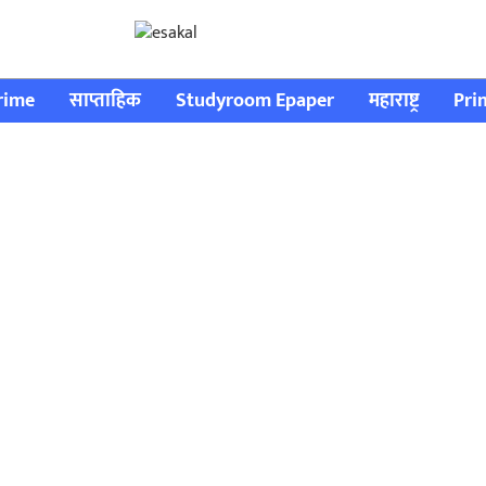
rime
साप्ताहिक
Studyroom Epaper
महाराष्ट्र
Pri