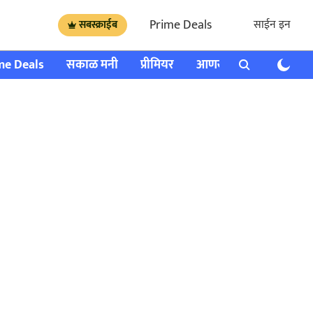
Prime Deals
साईन इन
सबस्क्राईब
me Deals
सकाळ मनी
प्रीमियर
आणखी
राशी भविष्य