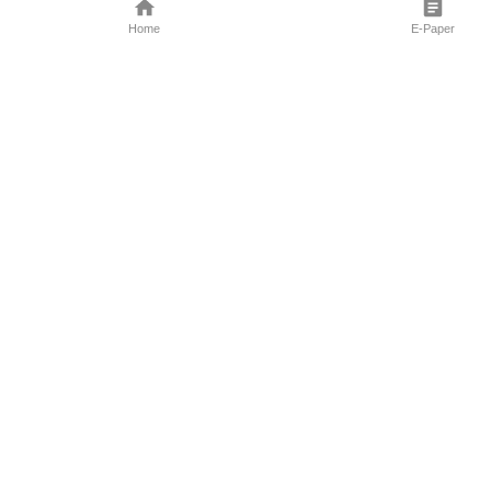
Home
E-Paper
Follow Us
Marathi News
Maharashtra N
Entertainment 
Sports News
Mumbai News