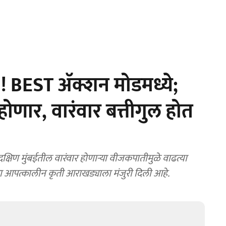
! BEST अ‍ॅक्शन मोडमध्ये;
होणार, वारंवार बत्तीगुल होत
िण मुंबईतील वारंवार होणाऱ्या वीजकपातीमुळे वाढत्या
च्या आपत्कालीन कृती आराखड्याला मंजुरी दिली आहे.