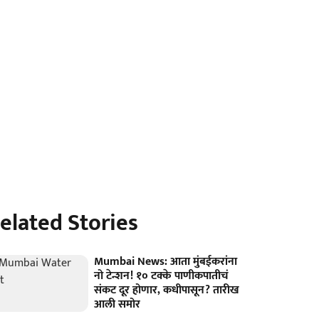
elated Stories
Mumbai News: आता मुंबईकरांना
नो टेन्शन! १० टक्के पाणीकपातीचं
संकट दूर होणार, कधीपासून? तारीख
आली समोर