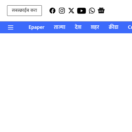
सबस्क्राईब करा
Epaper
ताज्या
देश
शहर
क्रीडा
C