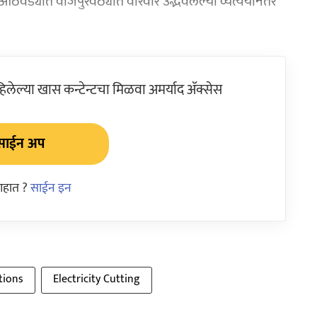
आठवड्यांत वीजपुरवठ्यात वारंवार उद्भवलेल्या व्यत्ययांनंतर
ेल्या खास कन्टेन्टचा मिळवा अमर्याद ॲक्सेस
साईन अप
आहात ?
साईन इन
tions
Electricity Cutting