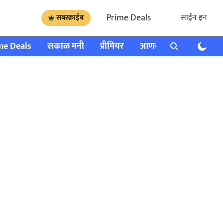
Prime Deals
साईन इन
सबस्क्राईब
me Deals
सकाळ मनी
प्रीमियर
आणखी
राशी भविष्य