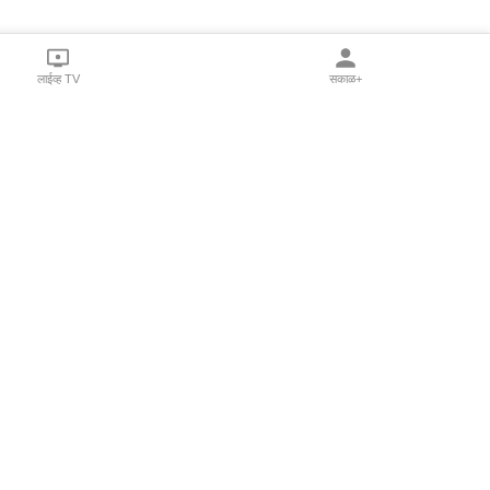
लाईव्ह TV
सकाळ+
l Programs
Print Products
Sakal Saptahik
hka
Family Doctor
 Crowdfunding
Sakal Publications