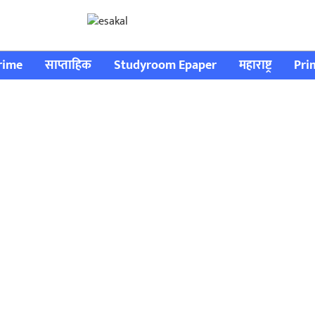
rime
साप्ताहिक
Studyroom Epaper
महाराष्ट्र
Pri