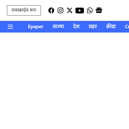
सबस्क्राईब करा
Epaper
ताज्या
देश
शहर
क्रीडा
C