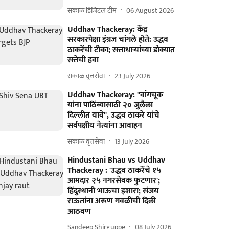
सकाळ डिजिटल टीम
06 August 2026
Uddhav Thackeray: केंद्र
सरकारपेक्षा इंग्रज चांगले होते: उद्धव
ठाकरेंची टीका; सत्ताधाऱ्यांच्या डोक्यात
सत्तेची हवा
सकाळ वृत्तसेवा
23 July 2026
Uddhav Thackeray: ''वांगचूक
यांना पाठिंब्यासाठी २० जुलैला
दिल्लीत यावे'', उद्धव ठाकरे यांचे
सर्वपक्षीय नेत्यांना आवाहन
सकाळ वृत्तसेवा
13 July 2026
Hindustani Bhau vs Uddhav
Thackeray : 'उद्धव ठाकरेंचे १५
आमदार २५ नगरसेवक फुटणार';
हिंदुस्थानी भाऊचा इशारा; संजय
राऊतांना अरूण गवळींची दिली
आठवण
Sandeep Shirguppe
08 July 2026