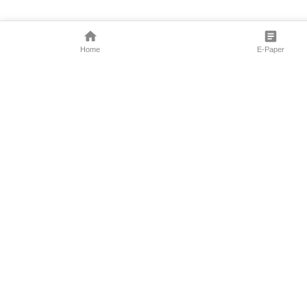
Home
E-Paper
Follow Us
Marathi News
Maharashtra N
Entertainment 
Sports News