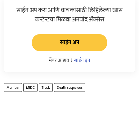
साईन अप करा आणि वाचकांसाठी लिहिलेल्या खास
कन्टेन्टचा मिळवा अमर्याद ॲक्सेस
साईन अप
मेंबर आहात ?
साईन इन
Mumbai
MIDC
Truck
Death suspicious