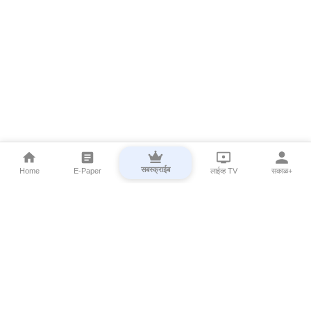
सबस्क्राईब
Home
E-Paper
लाईव्ह TV
सकाळ+
⌄
Marathi News