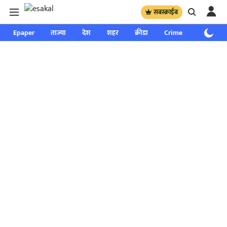
सबस्क्राईब
Epaper
ताज्या
देश
शहर
क्रीडा
Crime
साप्ताहिक