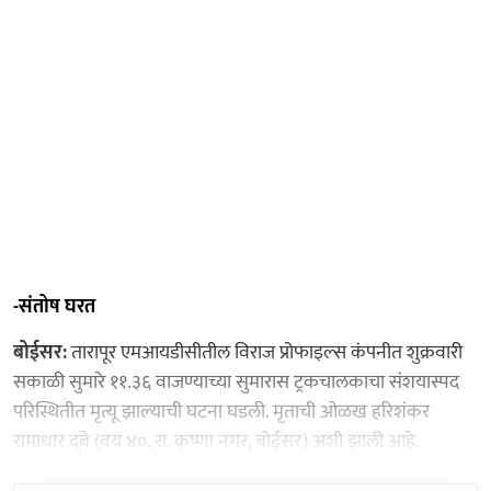
-संतोष घरत
बोईसर:
तारापूर एमआयडीसीतील विराज प्रोफाइल्स कंपनीत शुक्रवारी
सकाळी सुमारे ११.३६ वाजण्याच्या सुमारास ट्रकचालकाचा संशयास्पद
परिस्थितीत मृत्यू झाल्याची घटना घडली. मृताची ओळख हरिशंकर
रामाधार दुबे (वय ४०, रा. कृष्णा नगर, बोईसर) अशी झाली आहे.