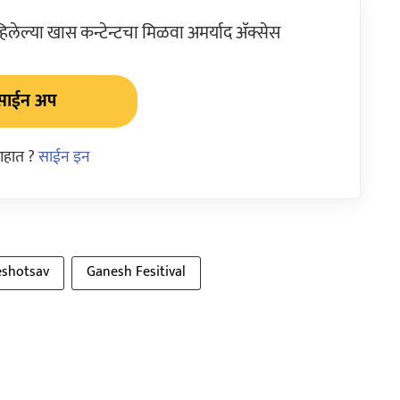
ेल्या खास कन्टेन्टचा मिळवा अमर्याद ॲक्सेस
साईन अप
आहात ?
साईन इन
shotsav
Ganesh Fesitival