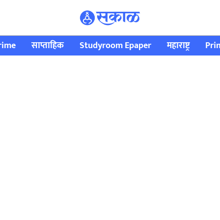
rime
साप्ताहिक
Studyroom Epaper
महाराष्ट्र
Pri