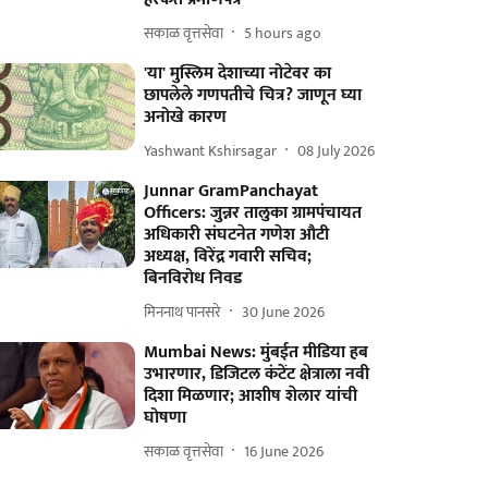
सकाळ वृत्तसेवा
5 hours ago
'या' मुस्लिम देशाच्या नोटेवर का
छापलेले गणपतीचे चित्र? जाणून घ्या
अनोखे कारण
Yashwant Kshirsagar
08 July 2026
Junnar GramPanchayat
Officers: जुन्नर तालुका ग्रामपंचायत
अधिकारी संघटनेत गणेश औटी
अध्यक्ष, विरेंद्र गवारी सचिव;
बिनविरोध निवड
मिननाथ पानसरे
30 June 2026
Mumbai News: मुंबईत मीडिया हब
उभारणार, डिजिटल कंटेंट क्षेत्राला नवी
दिशा मिळणार; आशीष शेलार यांची
घोषणा
सकाळ वृत्तसेवा
16 June 2026