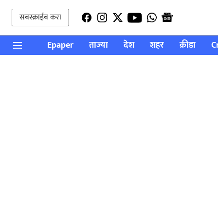
सबस्क्राईब करा
Epaper
ताज्या
देश
शहर
क्रीडा
C