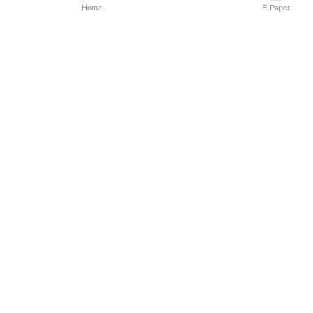
Home
E-Paper
Follow Us
Marathi News
Maharashtra N
Entertainment 
Sports News
Mumbai News