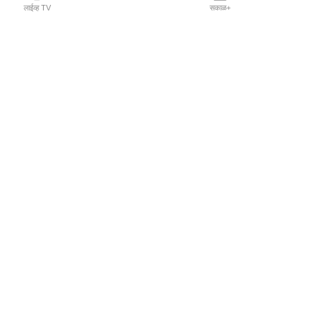
लाईव्ह TV
सकाळ+
l Programs
Print Products
Sakal Saptahik
hka
Family Doctor
 Crowdfunding
Sakal Publications
orm Pune India