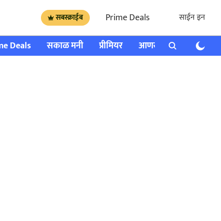
Prime Deals
साईन इन
सबस्क्राईब
me Deals
सकाळ मनी
प्रीमियर
आणखी
राशी भविष्य