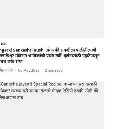
ोकण
ngarki Sankashti Rush: अंगारकी संकष्टीला पालीतील श्री
्लाळेश्वर मंदिरात भाविकांची प्रचंड गर्दी; दर्शनासाठी पहाटेपासून
ंबच लांब रांगा
ित गवळे
05 May 2026
2
min read