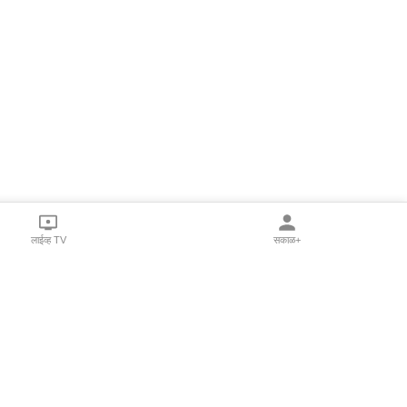
लाईव्ह TV
सकाळ+