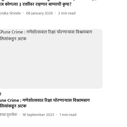
 कोणत्या ३ राशींवर राहणार बाप्पाची कृपा?
onika Shinde
06 January 2026
2
min read
णे
ne Crime : गणेशोत्सवात रिक्षा चोरणाऱ्यास विश्रामबाग
ोलिसांकडून अटक
ाळ वृत्तसेवा
18 September 2025
1
min read