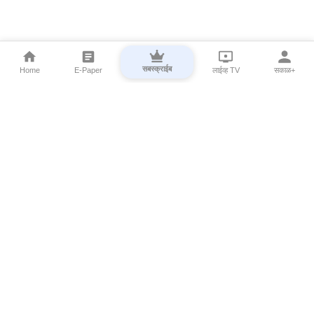
सबस्क्राईब
Home
E-Paper
लाईव्ह TV
सकाळ+
⌄
Marathi News
⌄
About Esakal
⌄
Digital Products
⌄
Sakal Programs