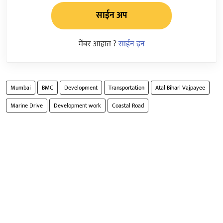
साईन अप
मेंबर आहात ?
साईन इन
Mumbai
BMC
Development
Transportation
Atal Bihari Vajpayee
Marine Drive
Development work
Coastal Road