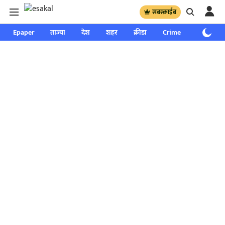
सबस्क्राईब
Epaper
ताज्या
देश
शहर
क्रीडा
Crime
साप्ताहिक