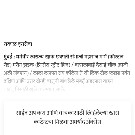
सकाळ वृत्तसेवा
मुंबई :
धर्मवीर स्वराज्य रक्षक छत्रपती संभाजी महाराज मार्ग (कोस्टल
रोड) मरीन ड्राइव्ह (प्रिन्सेस स्ट्रीट ब्रिज) / वत्सलाबाई देसाई चौक (हाजी
अली जंक्शन) / लाला लजपत राय कॉलेज ते सी लिंक टोल प्लाझा पर्यंत
दक्षिण आणि उत्तर दोन्ही बाजूंनी बांधलेले मुंबई अंडरपास वाहन
वाहतुकीसाठी खुले करण्यात आले.
साईन अप करा आणि वाचकांसाठी लिहिलेल्या खास
कन्टेन्टचा मिळवा अमर्याद ॲक्सेस