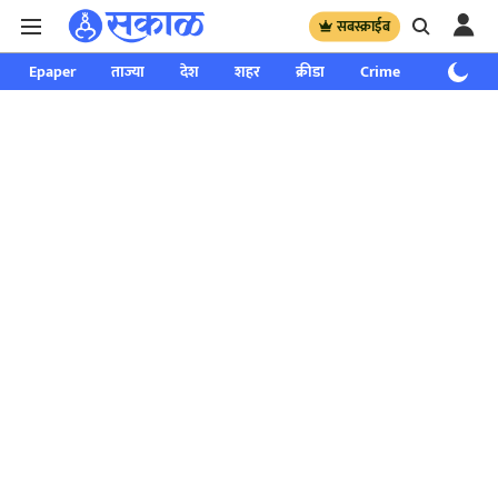
सबस्क्राईब
Epaper
ताज्या
देश
शहर
क्रीडा
Crime
साप्ताहिक