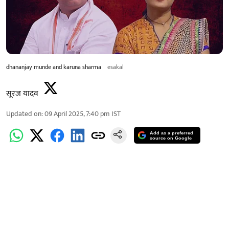
dhananjay munde and karuna sharma
esakal
सूरज यादव
Updated on
:
09 April 2025, 7:40 pm
IST
Add as a preferred
source on Google