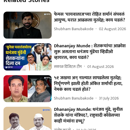
फेमस 'चायवालाज'च्या रोहित शर्मानं संपवलं
आयुष्य, घरात आढळला मृतदेह; काय घडलं?
Shubham Banubakode
02 August 2026
Dhananjay Munde : शेतकऱ्यांचा आक्रोश
सुरू असताना धनंजय मुंडेंचा व्हिडीओ
व्हायरल, काय घडलं?
सकाळ डिजिटल टीम
01 August 2026
५१ जखमा अन् नाल्यात सापडलेला मृतदेह;
निर्घृणपणे झाली होती अंकित शर्माची हत्या,
नेमकं काय घडलं होतं?
Shubham Banubakode
31 July 2026
Dhananjay Munde: धनंजय मुंडे, सुनील
शेळके यांना मंत्रिपद?, राष्ट्रवादी काँग्रेसच्या
काही मंत्र्यांना डच्चू?