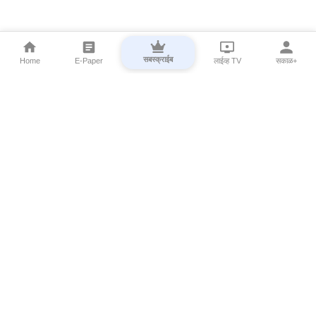
सबस्क्राईब
Home
E-Paper
लाईव्ह TV
सकाळ+
⌄
Marathi News
⌄
About Esakal
⌄
Digital Products
⌄
Sakal Programs