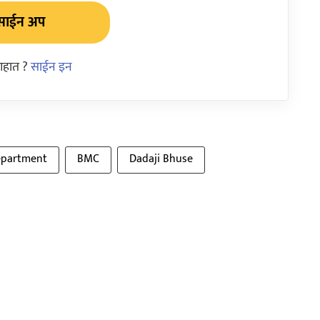
साईन अप
आहात ?
साईन इन
epartment
BMC
Dadaji Bhuse