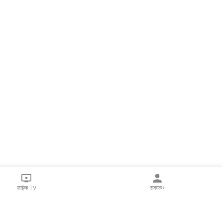
लाईव्ह TV
सकाळ+