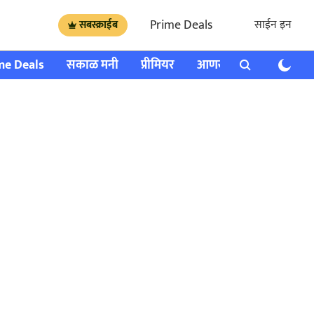
Prime Deals
साईन इन
सबस्क्राईब
me Deals
सकाळ मनी
प्रीमियर
आणखी
राशी भविष्य