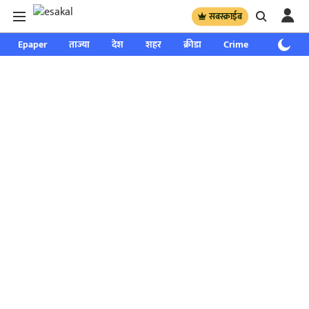
सबस्क्राईब
Epaper
ताज्या
देश
शहर
क्रीडा
Crime
साप्ताहिक