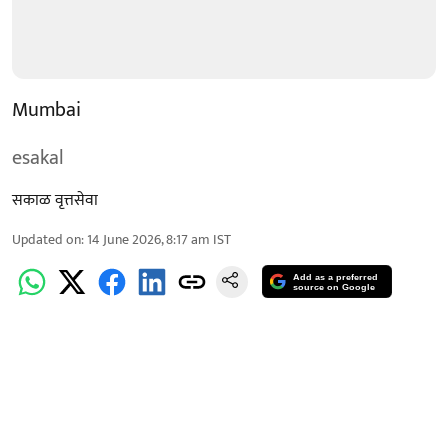
Mumbai
esakal
सकाळ वृत्तसेवा
Updated on
:
14 June 2026, 8:17 am
IST
Add as a preferred
source on Google