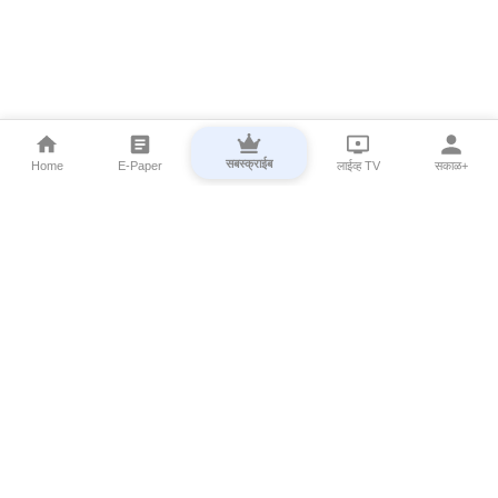
सबस्क्राईब
Home
E-Paper
लाईव्ह TV
सकाळ+
⌄
Marathi News
⌄
About Esakal
⌄
Digital Products