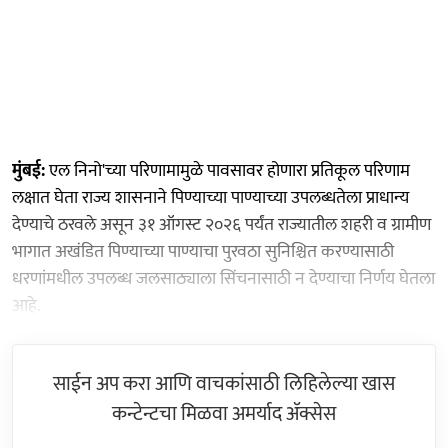
मुंबई:
एल निनो'च्या परिणामामुळे पावसावर होणारा प्रतिकूल परिणाम
लक्षात घेता राज्य शासनाने पिण्याच्या पाण्याच्या उपलब्धतेला प्राधान्य
देण्याचे ठरवले असून ३१ ऑगस्ट २०२६ पर्यंत राज्यातील शहरी व ग्रामीण
भागात अखंडित पिण्याच्या पाण्याचा पुरवठा सुनिश्चित करण्यासाठी
धरणांमधील उपलब्ध जलसाठ्याला सिंचनासाठी न देण्याचा निर्णय घेतला
आहे.
साईन अप करा आणि वाचकांसाठी लिहिलेल्या खास
कन्टेन्टचा मिळवा अमर्याद ॲक्सेस