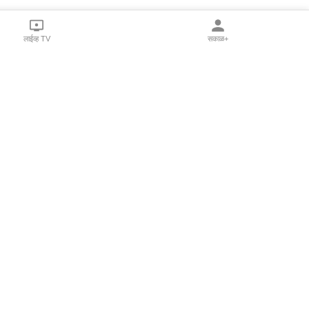
लाईव्ह TV
सकाळ+
l Programs
Print Products
Sakal Saptahik
hka
Family Doctor
 Crowdfunding
Sakal Publications