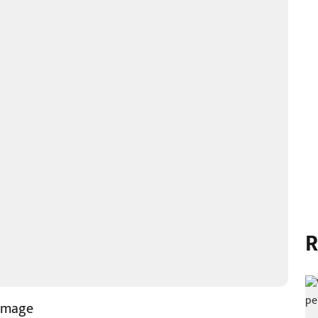
R
Damage