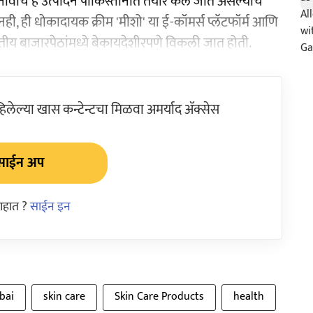
म' नावाचे हे उत्पादन पाकिस्तानात तयार केले जात असल्याचे
नही, ही धोकादायक क्रीम 'मीशो' या ई-कॉमर्स प्लॅटफॉर्म आणि
रतीय बाजारपेठांमध्ये बेकायदेशीरपणे विकली जात होती.
ेल्या खास कन्टेन्टचा मिळवा अमर्याद ॲक्सेस
साईन अप
आहात ?
साईन इन
bai
skin care
Skin Care Products
health