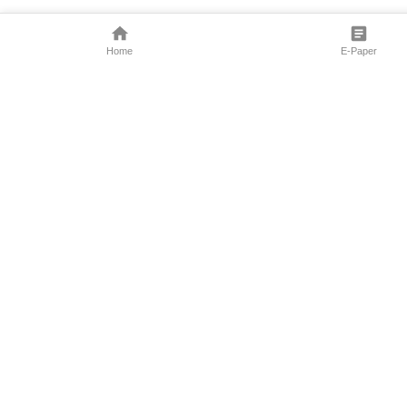
Home
E-Paper
Follow Us
Marathi News
Maharashtra N
Entertainment 
Sports News