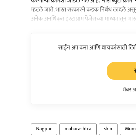
करणाऱ्या क्रीमशी जोडले गेले आहे. 'गोरी ब्युटी क्री
म्हटले जाते. भारत सरकारने कडक निर्बंध लादले असू
अनेक अनधिकृत इंस्टाग्राम पेजेसच्या माध्यमातून भा
साईन अप करा आणि वाचकांसाठी लिहिल
मेंबर 
Nagpur
maharashtra
skin
Mum