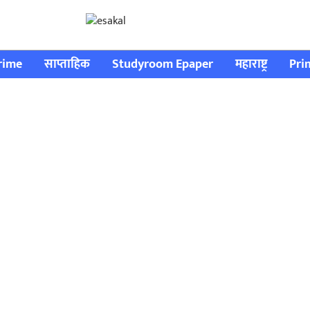
rime
साप्ताहिक
Studyroom Epaper
महाराष्ट्र
Pri