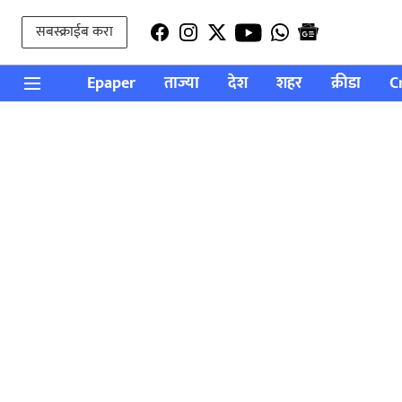
सबस्क्राईब करा
Epaper
ताज्या
देश
शहर
क्रीडा
C