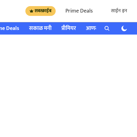
Prime Deals
साईन इन
सबस्क्राईब
me Deals
सकाळ मनी
प्रीमियर
आणखी
राशी भविष्य