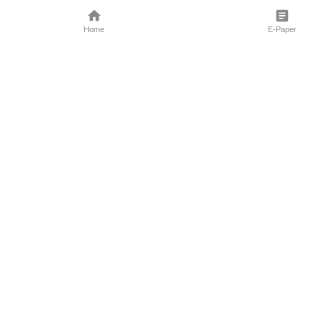
Home
E-Paper
Follow Us
Marathi News
Maharashtra N
Entertainment 
Sports News