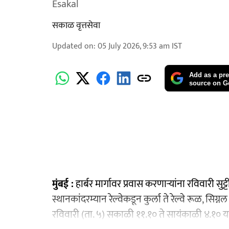
Esakal
सकाळ वृत्तसेवा
Updated on
:
05 July 2026, 9:53 am
IST
Add as a pre
source on G
मुंबई :
हार्बर मार्गावर प्रवास करणाऱ्यांना रविवारी 
स्थानकांदरम्यान रेल्वेकडून कुर्ला ते रेल्वे रूळ, सिग
रविवारी (ता. ५) सकाळी ११.१० ते सायंकाळी ४.१० य