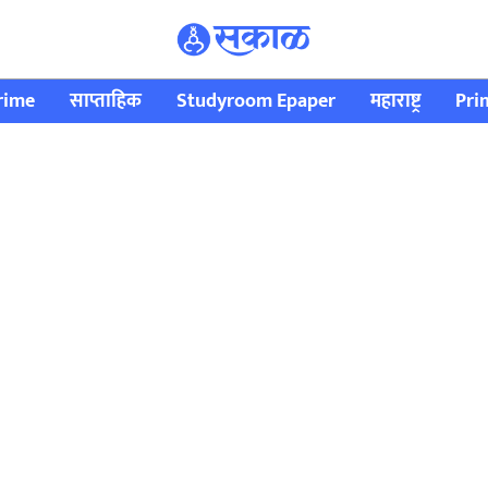
rime
साप्ताहिक
Studyroom Epaper
महाराष्ट्र
Pri