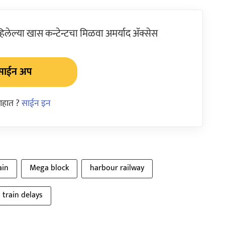
ेल्या खास कन्टेन्टचा मिळवा अमर्याद ॲक्सेस
साईन अप
आहात ?
साईन इन
ain
Mega block
harbour railway
 train delays