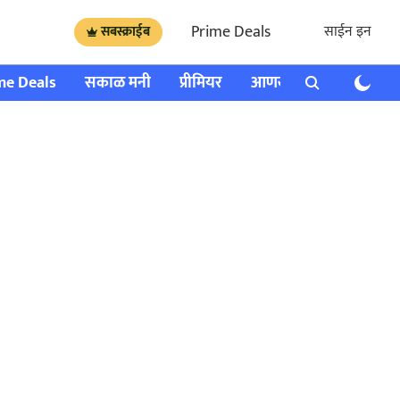
Prime Deals
साईन इन
सबस्क्राईब
me Deals
सकाळ मनी
प्रीमियर
आणखी
राशी भविष्य