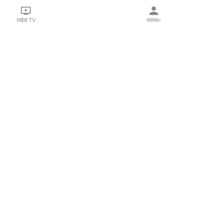
लाईव्ह TV
सकाळ+
l Programs
Print Products
Sakal Saptahik
hka
Family Doctor
 Crowdfunding
Sakal Publications