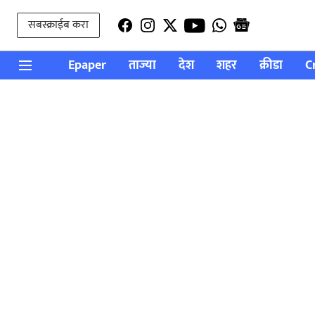
सबस्क्राईब करा
Epaper
ताज्या
देश
शहर
क्रीडा
C