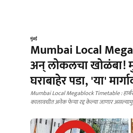
मुंबई
Mumbai Local Megab
अन् लोकलचा खोळंबा! मु
घराबाहेर पडा, 'या' मार्ग
Mumbai Local Megablock Timetable : हार्बर मा
कालावधीत अनेक फेऱ्या रद्द केल्या जाणार असल्याम