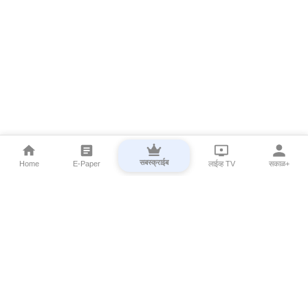
सबस्क्राईब
Home
E-Paper
लाईव्ह TV
सकाळ+
⌄
Marathi News