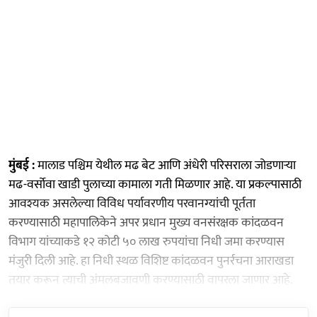
मुंबई :
मालाड पश्चिम येथील मढ बेट आणि अंधेरी परिसराला जोडणाऱ्या
मढ-वर्सोवा खाडी पुलाच्या कामाला गती मिळणार आहे. या प्रकल्पासाठी
आवश्यक असलेल्या विविध पर्यावरणीय परवानग्यांची पूर्तता
करण्यासाठी महापालिकेने अपर प्रधान मुख्य वनसंरक्षक कांदळवन
विभाग यांच्याकडे १२ कोटी ५० लाख रुपयांचा निधी जमा करण्यास
मंजुरी दिली आहे. हा निधी स्थळ विशिष्ट कांदळवन पुनर्रचना आराखडा
तयार करून त्याची अंमलबजावणी करण्यासाठी वापरला जाणार आहे.