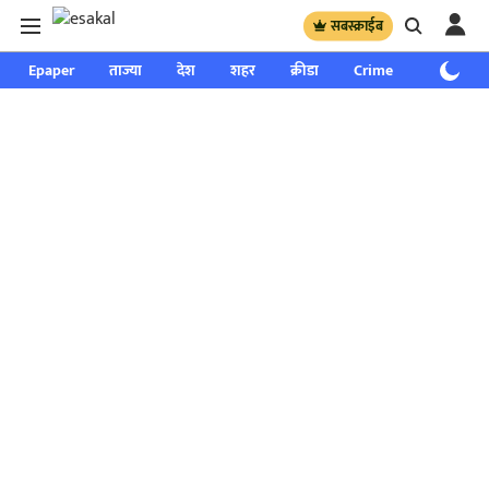
सबस्क्राईब
Epaper
ताज्या
देश
शहर
क्रीडा
Crime
साप्ताहिक