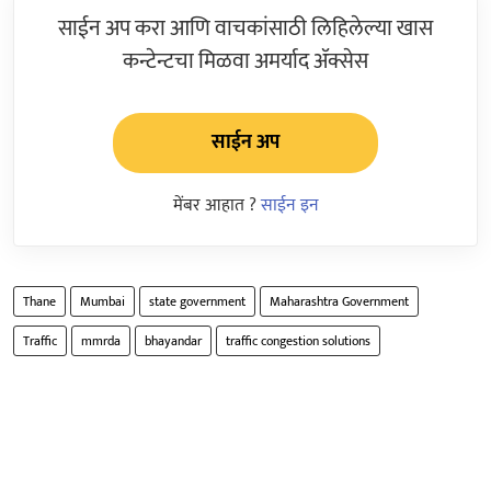
साईन अप करा आणि वाचकांसाठी लिहिलेल्या खास
कन्टेन्टचा मिळवा अमर्याद ॲक्सेस
साईन अप
मेंबर आहात ?
साईन इन
Thane
Mumbai
state government
Maharashtra Government
Traffic
mmrda
bhayandar
traffic congestion solutions