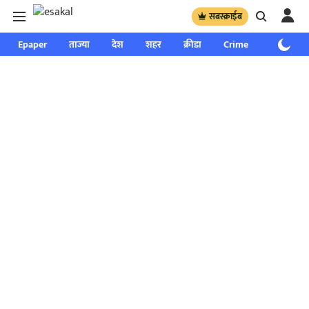
सबस्क्राईब
Epaper
ताज्या
देश
शहर
क्रीडा
Crime
साप्ताहिक