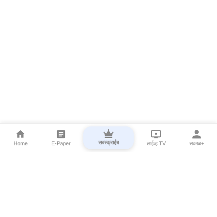
सबस्क्राईब
Home
E-Paper
लाईव्ह TV
सकाळ+