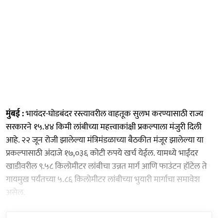
मुंबई :
भायंदर-घोडबंदर रस्त्यावरील वाहतूक सुलभ करण्यासाठी राज्य
सरकारने १५.४४ किमी लांबीच्या महत्त्वाकांक्षी प्रकल्पाला मंजुरी दिली
आहे. २२ जून रोजी झालेल्या मंत्रिमंडळाच्या बैठकीत मंजूर झालेल्या या
प्रकल्पासाठी अंदाजे १७,०३६ कोटी रुपये खर्च येईल. यामध्ये भाईंदर
खाडीवरील ९.५८ किलोमीटर लांबीचा उन्नत मार्ग आणि फाउंटन हॉटेल ते
गायमुख पर्यंतच्या ५.८६ किलोमीटर लांबीच्या भुयारी मार्गाचा समावेश
असेल.