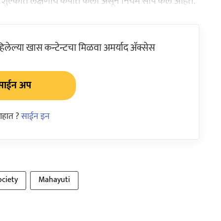
क शुल्कात लक्षणीय कपात केली असून नियम सोपे केले आहेत.
ेल्या खास कन्टेन्टचा मिळवा अमर्याद ॲक्सेस
साईन अप
आहात ?
साईन इन
ociety
Mahayuti