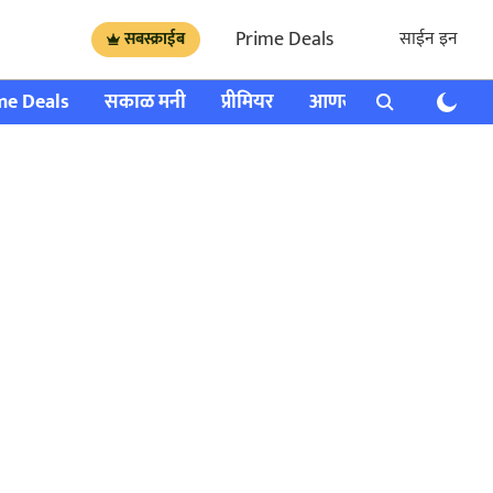
Prime Deals
साईन इन
सबस्क्राईब
me Deals
सकाळ मनी
प्रीमियर
आणखी
राशी भविष्य