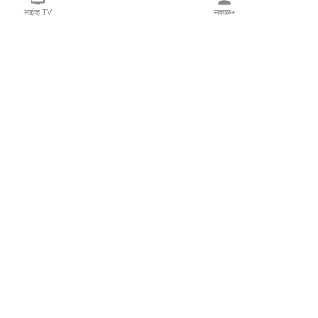
लाईव्ह TV
सकाळ+
l Programs
Print Products
Sakal Saptahik
hka
Family Doctor
 Crowdfunding
Sakal Publications
orm Pune India