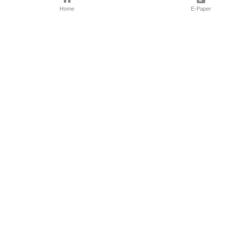
Home
E-Paper
Follow Us
Marathi News
Maharashtra N
Entertainment 
Sports News
Mumbai News