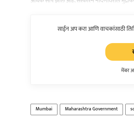
अधिक सोपे झाले आहे. सरकारने नोंदणीवरील मुद्रां
साईन अप करा आणि वाचकांसाठी लिहिल
मेंबर 
Mumbai
Maharashtra Government
s