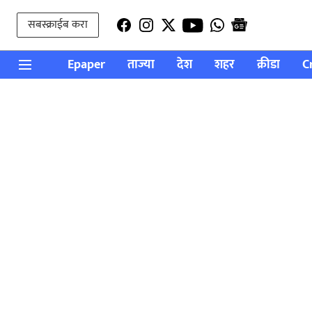
सबस्क्राईब करा
Epaper
ताज्या
देश
शहर
क्रीडा
C