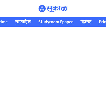
rime
साप्ताहिक
Studyroom Epaper
महाराष्ट्र
Pri