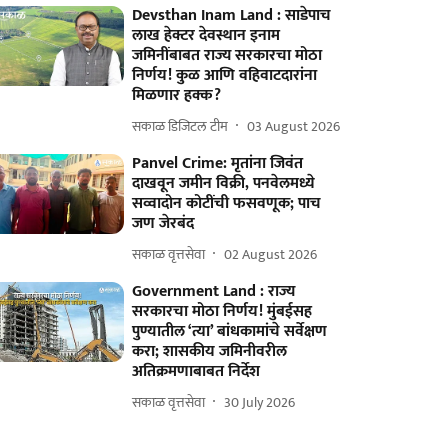
Devsthan Inam Land : साडेपाच
लाख हेक्टर देवस्थान इनाम
जमिनींबाबत राज्य सरकारचा मोठा
निर्णय! कुळ आणि वहिवाटदारांना
मिळणार हक्क?
सकाळ डिजिटल टीम
03 August 2026
Panvel Crime: मृतांना जिवंत
दाखवून जमीन विक्री, पनवेलमध्ये
सव्वादोन कोटींची फसवणूक; पाच
जण जेरबंद
सकाळ वृत्तसेवा
02 August 2026
Government Land : राज्य
सरकारचा मोठा निर्णय! मुंबईसह
पुण्यातील ‘त्या’ बांधकामांचे सर्वेक्षण
करा; शासकीय जमिनीवरील
अतिक्रमणाबाबत निर्देश
सकाळ वृत्तसेवा
30 July 2026