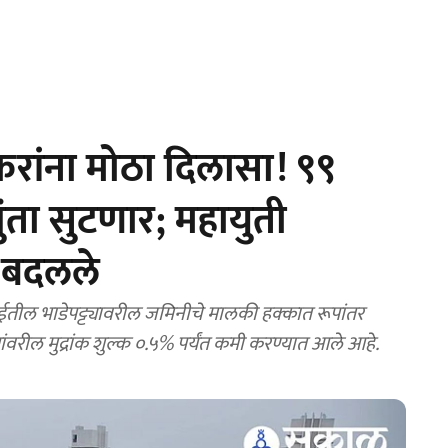
ांना मोठा दिलासा! ९९
गुंता सुटणार; महायुती
म बदलले
ईतील भाडेपट्ट्यावरील जमिनीचे मालकी हक्कात रूपांतर
वरील मुद्रांक शुल्क ०.५% पर्यंत कमी करण्यात आले आहे.