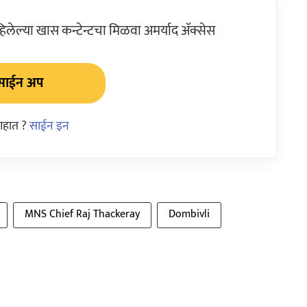
ेल्या खास कन्टेन्टचा मिळवा अमर्याद ॲक्सेस
साईन अप
आहात ?
साईन इन
MNS Chief Raj Thackeray
Dombivli