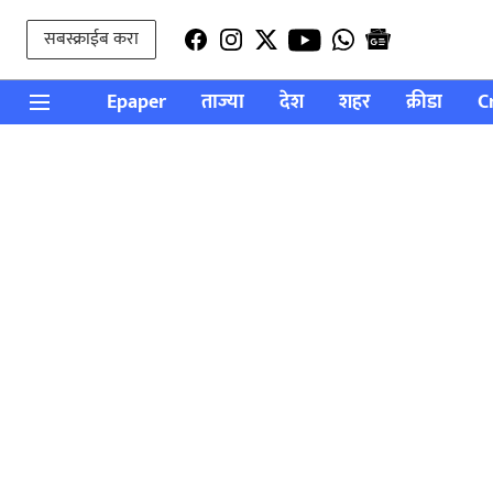
सबस्क्राईब करा
Epaper
ताज्या
देश
शहर
क्रीडा
C