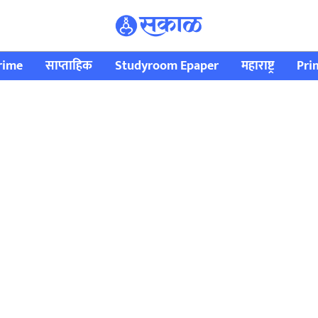
rime
साप्ताहिक
Studyroom Epaper
महाराष्ट्र
Pri