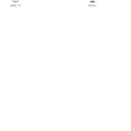
लाईव्ह TV
सकाळ+
l Programs
Print Products
Sakal Saptahik
hka
Family Doctor
 Crowdfunding
Sakal Publications
orm Pune India