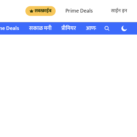
Prime Deals
साईन इन
सबस्क्राईब
me Deals
सकाळ मनी
प्रीमियर
आणखी
राशी भविष्य