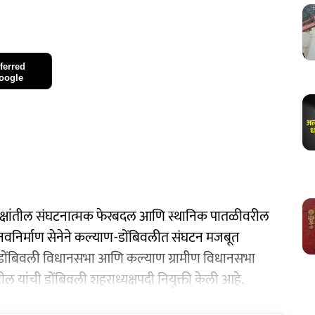
ferred
oogle
पक्षांतील संघटनात्मक फेरबदल आणि स्थानिक पातळीवरील
ट्र नवनिर्माण सेनेने कल्याण-डोंबिवलीत संघटन मजबूत
क्षाने डोंबिवली विधानसभा आणि कल्याण ग्रामीण विधानसभा
ाटील यांची डोंबिवली शहराध्यक्षपदी नियुक्ती केली आहे.