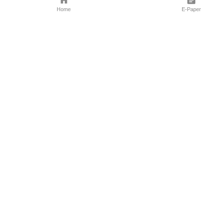
Home
E-Paper
Follow Us
Marathi News
Maharashtra N
Entertainment 
Sports News
Mumbai News