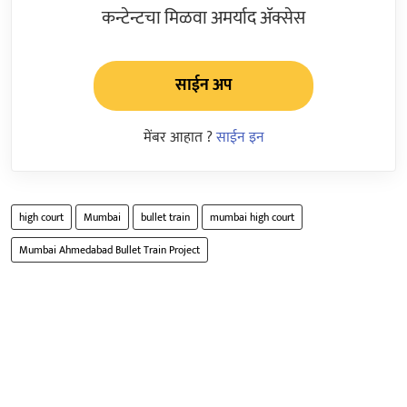
कन्टेन्टचा मिळवा अमर्याद ॲक्सेस
साईन अप
मेंबर आहात ?
साईन इन
high court
Mumbai
bullet train
mumbai high court
Mumbai Ahmedabad Bullet Train Project