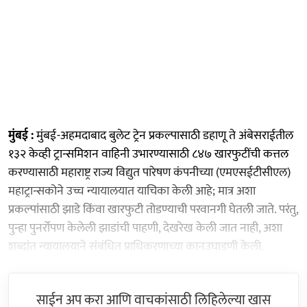
मुंबई :
मुंबई-अहमदाबाद बुलेट ट्रेन प्रकल्पासाठी डहाणू ते अंबेसराईतील
१३२ केव्ही ट्रान्समिशन वाहिनी उभारण्यासाठी ८४७ खारफुटींची कत्तल
करण्यासाठी महाराष्ट्र राज्य विद्युत पारेषण कंपनीच्या (एमएसईटीसीएल)
महाट्रान्सकोने उच्च न्यायालयात याचिका केली आहे; मात्र अशा
प्रकल्पांसाठी झाडे किंवा खारफुटी तोडण्याची परवानगी घेतली जाते. परंतु,
पुन्हा पुनर्रोपण केलेली झाडांची पाहणी, देखरेख केली जात नाही, अशा
शब्दांत न्यायालयाने संबंधित प्राधिकरणाच्या कानउघाडणी केली.
साईन अप करा आणि वाचकांसाठी लिहिलेल्या खास