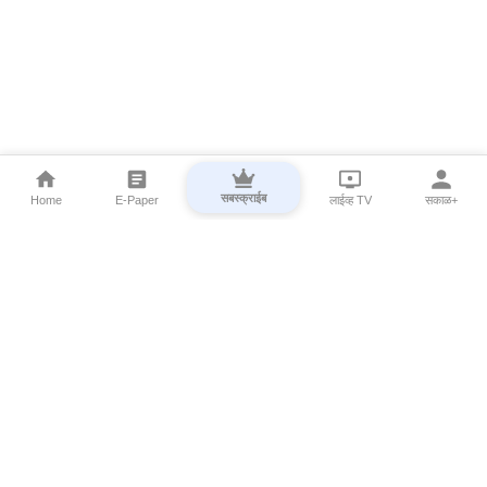
सबस्क्राईब
Home
E-Paper
लाईव्ह TV
सकाळ+
⌄
Marathi News
⌄
About Esakal