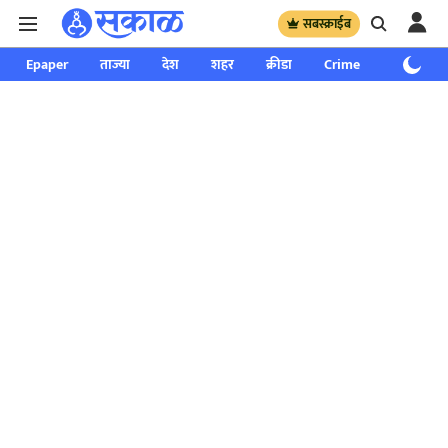
सबस्क्राईब
Epaper
ताज्या
देश
शहर
क्रीडा
Crime
साप्ताहिक