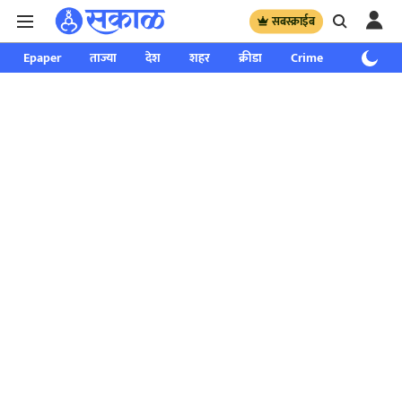
सबस्क्राईब
Epaper
ताज्या
देश
शहर
क्रीडा
Crime
साप्ताहिक