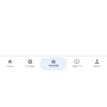
सबस्क्राईब
Home
E-Paper
लाईव्ह TV
सकाळ+