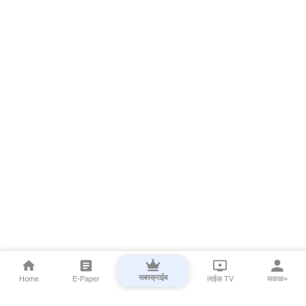
सबस्क्राईब
Home
E-Paper
लाईव्ह TV
सकाळ+