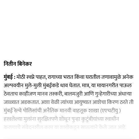
नितीन बिनेकर
मुंबई :
मोठी स्वप्ने पाहत, रागाच्या भरात किंवा घरातील तणावामुळे अनेक
अल्पवयीन मुले-मुली मुंबईकडे धाव घेतात. मात्र, या मायानगरीत पाऊल
ठेवताच काहीजण मानव तस्करी, बालमजुरी आणि गुन्हेगारीच्या अंधाऱ्या
जाळ्यात अडकतात. अशा वेळी त्यांच्या आयुष्यात आशेचा किरण ठरते ती
मुंबई रेल्वे पोलिसांची अनैतिक मानवी वाहतूक शाखा (एएचटीयु )
हरवलेल्या मुलांना सुरक्षितपणे शोधून पुन्हा कुटुंबीयांच्या स्वाधीन
करण्याचे संवेदनशील काम या शाखेकडून सातत्याने केले जात आहे.