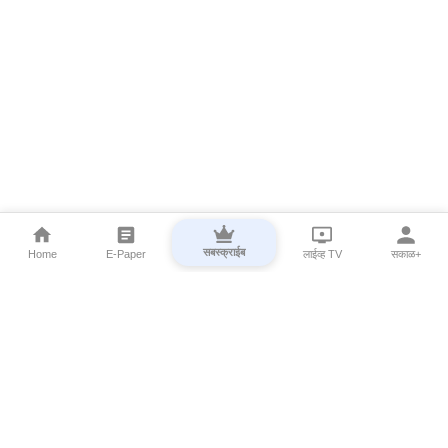
सबस्क्राईब
Home
E-Paper
लाईव्ह TV
सकाळ+