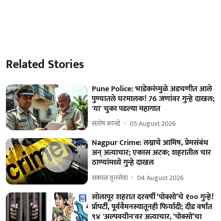
Related Stories
Pune Police: भाडेकरुंमुळे अडचणीत आले
पुण्यातले घरमालक! 76 जणांवर गुन्हे दाखल;
'या' चुका पडल्या महागात
संतोष कानडे
05 August 2026
Nagpur Crime: लग्नाचे आमिष, प्रेमसंबंध
अन् अत्याचार; एकास अटक; शहरातील चार
ठाण्यांमध्‍ये गुन्हे दाखल
सकाळ वृत्तसेवा
04 August 2026
सोलापूर शहरात दरवर्षी ‘पोक्सो’चे १०० गुन्हे!
प्रॉपर्टी, पूर्ववैमनस्यातूनही फिर्यादी; दीड वर्षांत
९४ 'अल्पवयीन'वर अत्याचार, ‘पोक्सो’चा