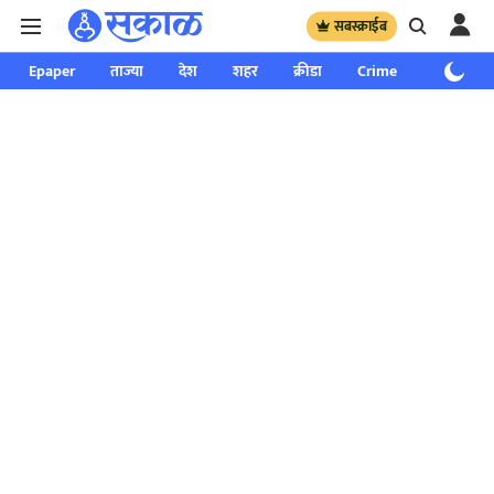
सबस्क्राईब
Epaper
ताज्या
देश
शहर
क्रीडा
Crime
साप्ताहिक