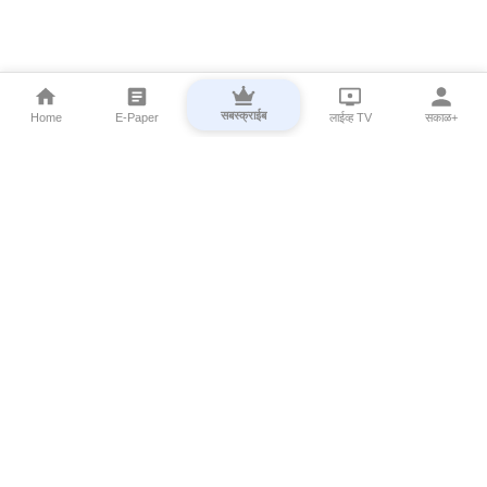
सबस्क्राईब
Home
E-Paper
लाईव्ह TV
सकाळ+
⌄
Marathi News
⌄
About Esakal
⌄
Digital Products