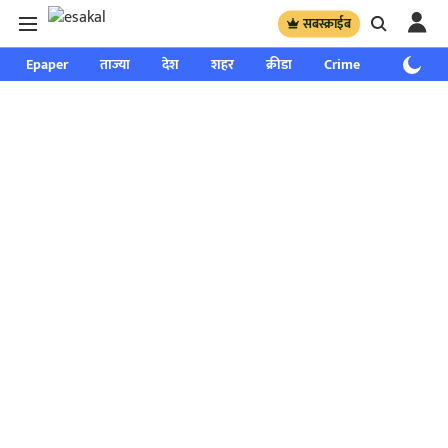
सबस्क्राईब
Epaper
ताज्या
देश
शहर
क्रीडा
Crime
साप्ताहिक