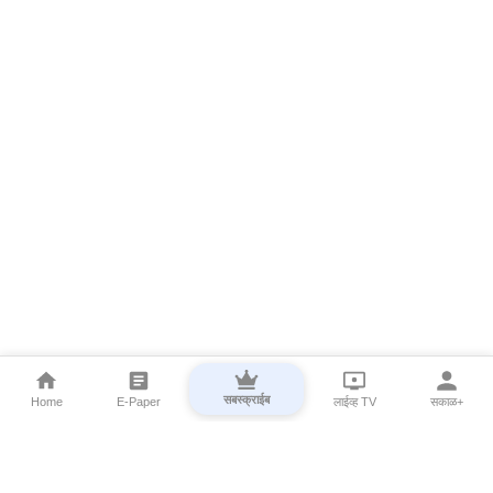
सबस्क्राईब
Home
E-Paper
लाईव्ह TV
सकाळ+