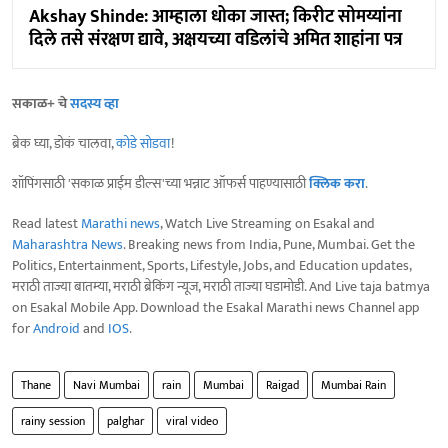
Akshay Shinde: आम्हाला धोका जास्त; किरीट सोमय्यांना
दिले तसे संरक्षण द्यावे, अक्षयच्या वडिलांचे अमित शाहांना पत्र
सकाळ+ चे
सदस्य व्हा
ब्रेक घ्या, डोकं चालवा,
कोडे सोडवा
!
शॉपिंगसाठी 'सकाळ प्राईम डील्स'च्या भन्नाट ऑफर्स पाहण्यासाठी
क्लिक करा
.
Read latest
Marathi news
, Watch Live Streaming on Esakal and
Maharashtra News
. Breaking news from India, Pune, Mumbai. Get the
Politics, Entertainment, Sports, Lifestyle, Jobs, and Education updates,
मराठी ताज्या बातम्या, मराठी ब्रेकिंग न्यूज, मराठी ताज्या घडामोडी. And Live taja batmya
on Esakal Mobile App. Download the Esakal Marathi news Channel app
for
Android
and
IOS
.
Thane
Navi Mumbai
rain
Mumbai
Raigad
Mumbai Rain
rainy session
palghar
viral video