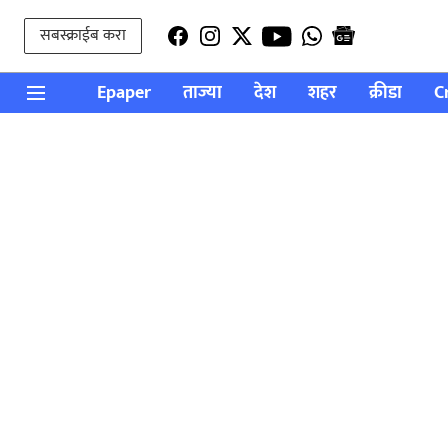
सबस्क्राईब करा
Epaper
ताज्या
देश
शहर
क्रीडा
C