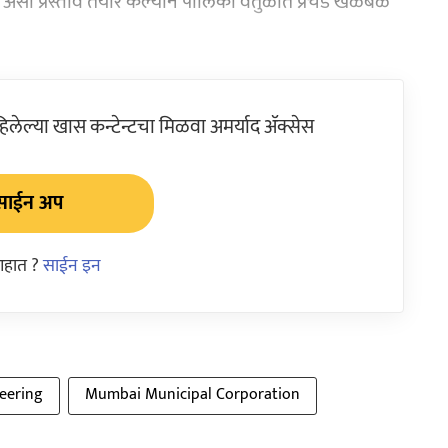
ा प्रस्ताव तयार केल्याने पालिका वर्तुळात प्रचंड खळबळ
ेल्या खास कन्टेन्टचा मिळवा अमर्याद ॲक्सेस
साईन अप
आहात ?
साईन इन
eering
Mumbai Municipal Corporation