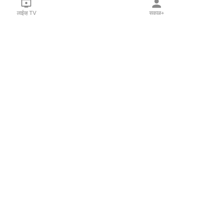
लाईव्ह TV
सकाळ+
l Programs
Print Products
Sakal Saptahik
hka
Family Doctor
 Crowdfunding
Sakal Publications
orm Pune India