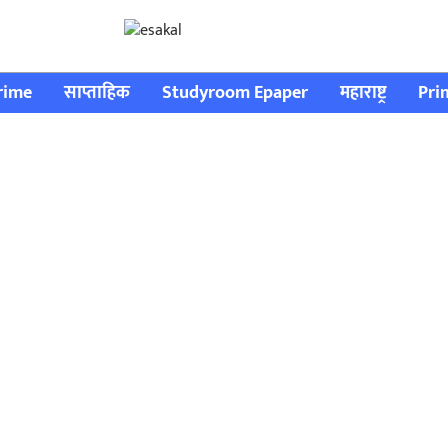
rime
साप्ताहिक
Studyroom Epaper
महाराष्ट्र
Pri