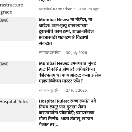
Vrushal Karmarkar
19 hours ago
Mumbai News: ना नोटीस, ना
आदेश! जन्म-मृत्यू दाखल्यांच्या
दुरुस्तीचे काम ठप्प, शाळा-कॉलेज
प्रवेशासाठी धडपडणारे विद्यार्थी
संकटात
सकाळ वृत्तसेवा
30 July 2026
Mumbai News: उपनगरात 'मुंबई
हाट' विकसित होणार! जोगेश्वरीच्या
'शिल्पग्राम'चा कायापालट; कसा असेल
महापालिकेचा मास्टर प्लॅन?
सकाळ वृत्तसेवा
27 July 2026
Hospital Rules: रुग्णालयांत नवे
नियम लागू! पान-गुटखा सेवन
करणाऱ्यांना प्रवेशबंदी; प्रशासनाचा
मोठा निर्णय, आता तंबाखू खाऊन
गेलात तर...