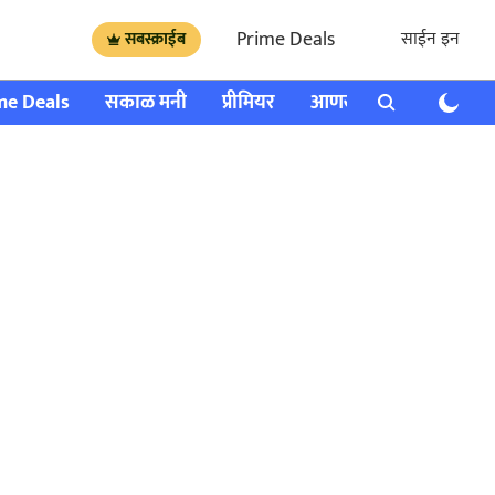
Prime Deals
साईन इन
सबस्क्राईब
me Deals
सकाळ मनी
प्रीमियर
आणखी
राशी भविष्य