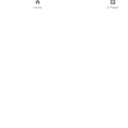
Home
E-Paper
Follow Us
Marathi News
Maharashtra N
Entertainment 
Sports News
Mumbai News